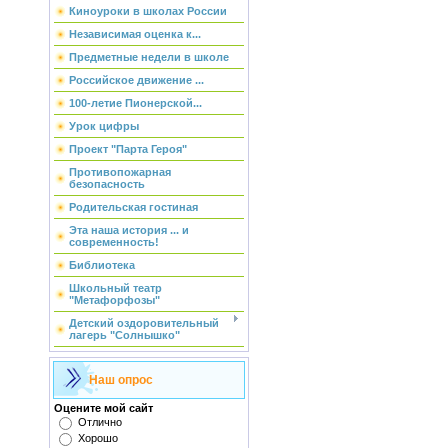
Киноуроки в школах России
Независимая оценка к...
Предметные недели в школе
Российское движение ...
100-летие Пионерской...
Урок цифры
Проект "Парта Героя"
Противопожарная
безопасность
Родительская гостиная
Эта наша история ... и
современность!
Библиотека
Школьный театр
"Метафорфозы"
Детский оздоровительный
лагерь "Солнышко"
Наш опрос
Оцените мой сайт
Отлично
Хорошо