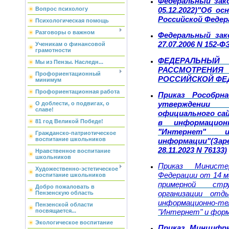
Федеральный зако
Вопрос психологу
05.12.2022)"Об о
Российской Федер
Психологическая помощь
Разговоры о важном
Федеральный зак
27.07.2006 N 152-
Ученикам о финансовой
грамотности
ФЕДЕРАЛЬН
Мы из Пензы. Наследн...
РАССМОТРЕН
Профориентационный
РОССИЙСКОЙ ФЕ
минимум
Профориентационная работа
Приказ Рособрна
утверждении
О доблести, о подвигах, о
славе!
официального са
в информационн
81 год Великой Победе!
"Интернет" 
Гражданско-патриотическое
воспитание школьников
информации"(Зар
28.11.2023 N 76133)
Нравственное воспитание
школьников
Приказ Министе
Художественно-эстетическое
Федерации от 14 м
воспитание школьников
примерной стр
Добро пожаловать в
организации отд
Пензенскую область
информационно
Пензенской области
посвящается...
"Интернет" и фор
Экологическое воспитание
Приказ Минцифры