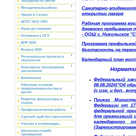
Экскурсия по школе
Санитарно-эпидемиоло
Методическая работа
открытии лагеря
Прием в 1 класс
ФГОС НОО ОВЗ
Рабочая программа во
дневного пребывания 
Наши достижения
- ООШ с. Никольское "
Готовимся к ОГЭ
ВПР 2024
Программа профильной
безопасность на перв
Выпуск 2024
Региональные проекты и
Календарный план вос
технологии
Культурное просвещение
Норматив
школьников
Библиотека
Федеральный зако
08.08.2024)"Об об
Обучение основам
предпринимательства в
(с изм. и доп., вст
школе
Приказ Министе
Развитие физкультуры и
спорта
Федерации от 17
Профилактическая работа
федеральной пр
для организаций 
Сурский край без наркотиков!
календарного п
Участие в олимпиадах...
(Зарегистрирован 
Школьная служба
примирения