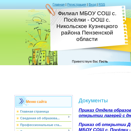
Главная
|
Регистрация
|
Вход
|
RSS
Филиал МБОУ СОШ с.
Посёлки - ООШ с.
Никольское Кузнецкого
района Пензенской
области
Приветствую Вас
Гость
Документы
Меню сайта
Приказ Отдела образов
Главная страница
открытии лагерей с д
Сведения об образова...
Приказ об открытии Д
Профессиональные ста...
МБОУ СОШ с. Посёлки -