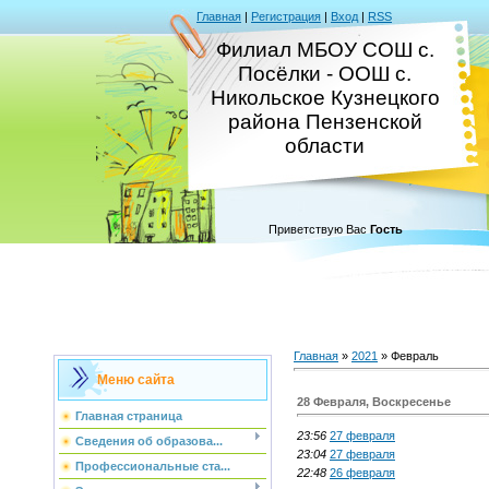
Главная
|
Регистрация
|
Вход
|
RSS
Филиал МБОУ СОШ с.
Посёлки - ООШ с.
Никольское Кузнецкого
района Пензенской
области
Приветствую Вас
Гость
Главная
»
2021
»
Февраль
Меню сайта
28 Февраля, Воскресенье
Главная страница
23:56
27 февраля
Сведения об образова...
23:04
27 февраля
Профессиональные ста...
22:48
26 февраля