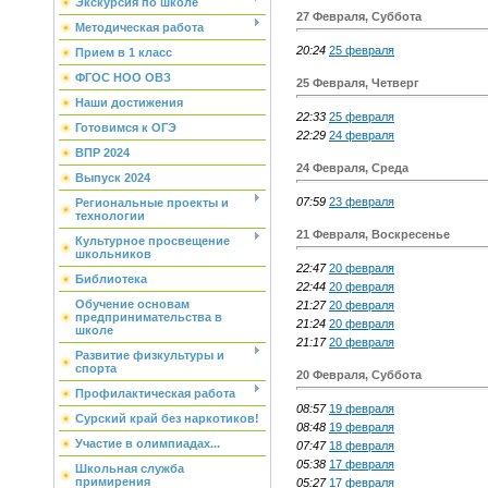
Экскурсия по школе
27 Февраля, Суббота
Методическая работа
20:24
25 февраля
Прием в 1 класс
ФГОС НОО ОВЗ
25 Февраля, Четверг
Наши достижения
22:33
25 февраля
Готовимся к ОГЭ
22:29
24 февраля
ВПР 2024
24 Февраля, Среда
Выпуск 2024
07:59
23 февраля
Региональные проекты и
технологии
21 Февраля, Воскресенье
Культурное просвещение
школьников
22:47
20 февраля
Библиотека
22:44
20 февраля
Обучение основам
21:27
20 февраля
предпринимательства в
21:24
20 февраля
школе
21:17
20 февраля
Развитие физкультуры и
спорта
20 Февраля, Суббота
Профилактическая работа
08:57
19 февраля
Сурский край без наркотиков!
08:48
19 февраля
Участие в олимпиадах...
07:47
18 февраля
05:38
17 февраля
Школьная служба
примирения
05:27
17 февраля