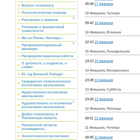
05:09
17 февраля
Вопрос психологу
Психологическая помощь
18 Февраля, Четверг
Разговоры о важном
09:42
16 февраля
Ученикам о финансовой
грамотности
16 Февраля, Вторник
Мы из Пензы. Наследн...
22:10
15 февраля
Профориентационный
минимум
15 Февраля, Понедельник
Профориентационная работа
23:23
15 февраля
О доблести, о подвигах, о
славе!
14 Февраля, Воскресенье
81 год Великой Победе!
23:28
13 февраля
Гражданско-патриотическое
воспитание школьников
13 Февраля, Суббота
Нравственное воспитание
школьников
23:26
13 февраля
Художественно-эстетическое
воспитание школьников
12 Февраля, Пятница
Добро пожаловать в
Пензенскую область
09:51
12 февраля
Пензенской области
11 Февраля, Четверг
посвящается...
Экологическое воспитание
09:46
11 февраля