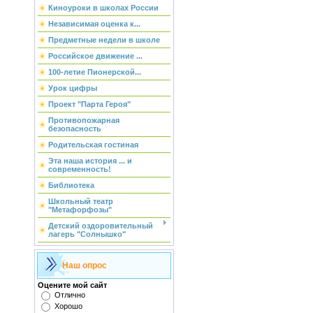
Киноуроки в школах России
Независимая оценка к...
Предметные недели в школе
Российское движение ...
100-летие Пионерской...
Урок цифры
Проект "Парта Героя"
Противопожарная
безопасность
Родительская гостиная
Эта наша история ... и
современность!
Библиотека
Школьный театр
"Метафорфозы"
Детский оздоровительный
лагерь "Солнышко"
Наш опрос
Оцените мой сайт
Отлично
Хорошо