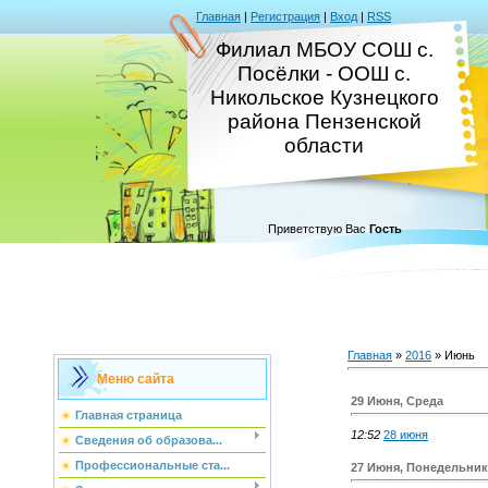
Главная
|
Регистрация
|
Вход
|
RSS
Филиал МБОУ СОШ с.
Посёлки - ООШ с.
Никольское Кузнецкого
района Пензенской
области
Приветствую Вас
Гость
Главная
»
2016
»
Июнь
Меню сайта
29 Июня, Среда
Главная страница
12:52
28 июня
Сведения об образова...
Профессиональные ста...
27 Июня, Понедельник