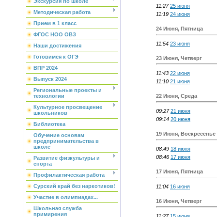
Экскурсия по школе
11:27
25 июня
Методическая работа
11:19
24 июня
Прием в 1 класс
24 Июня, Пятница
ФГОС НОО ОВЗ
11:54
23 июня
Наши достижения
Готовимся к ОГЭ
23 Июня, Четверг
ВПР 2024
11:43
22 июня
Выпуск 2024
11:10
21 июня
Региональные проекты и
22 Июня, Среда
технологии
Культурное просвещение
09:27
21 июня
школьников
09:14
20 июня
Библиотека
19 Июня, Воскресенье
Обучение основам
предпринимательства в
школе
08:49
18 июня
08:46
17 июня
Развитие физкультуры и
спорта
17 Июня, Пятница
Профилактическая работа
Сурский край без наркотиков!
11:04
16 июня
Участие в олимпиадах...
16 Июня, Четверг
Школьная служба
примирения
11:27
15 июня