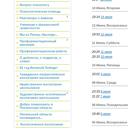
Вопрос психологу
14 Июня, Вторник
Психологическая помощь
19:14
14 июня
Разговоры о важном
Ученикам о финансовой
12 Июня, Воскресенье
грамотности
19:53
12 июня
Мы из Пензы. Наследн...
Профориентационный
11 Июня, Суббота
минимум
Профориентационная работа
20:25
11 июня
20:10
10 июня
О доблести, о подвигах, о
славе!
10 Июня, Пятница
81 год Великой Победе!
10:01
9 июня
Гражданско-патриотическое
воспитание школьников
08 Июня, Среда
Нравственное воспитание
школьников
23:33
8 июня
Художественно-эстетическое
11:22
7 июня
воспитание школьников
Добро пожаловать в
06 Июня, Понедельник
Пензенскую область
19:40
6 июня
Пензенской области
посвящается...
05 Июня, Воскресенье
Экологическое воспитание