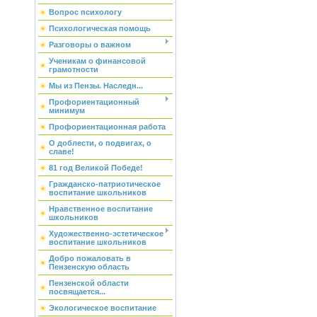
Вопрос психологу
Психологическая помощь
Разговоры о важном
Ученикам о финансовой
грамотности
Мы из Пензы. Наследн...
Профориентационный
минимум
Профориентационная работа
О доблести, о подвигах, о
славе!
81 год Великой Победе!
Гражданско-патриотическое
воспитание школьников
Нравственное воспитание
школьников
Художественно-эстетическое
воспитание школьников
Добро пожаловать в
Пензенскую область
Пензенской области
посвящается...
Экологическое воспитание