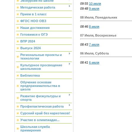
Экскурсия по школе
09:55
10 июля
Методическая работа
09:48
9 июля
Прием в 1 класс
08 Июля, Понедельник
ФГОС НОО ОВЗ
08:46
8 июля
Наши достижения
Готовимся к ОГЭ
07 Июля, Воскресенье
ВПР 2024
08:43
7 июля
Выпуск 2024
06 Июля, Суббота
Региональные проекты и
технологии
08:41
6 июля
Культурное просвещение
школьников
Библиотека
Обучение основам
предпринимательства в
школе
Развитие физкультуры и
спорта
Профилактическая работа
Сурский край без наркотиков!
Участие в олимпиадах...
Школьная служба
примирения