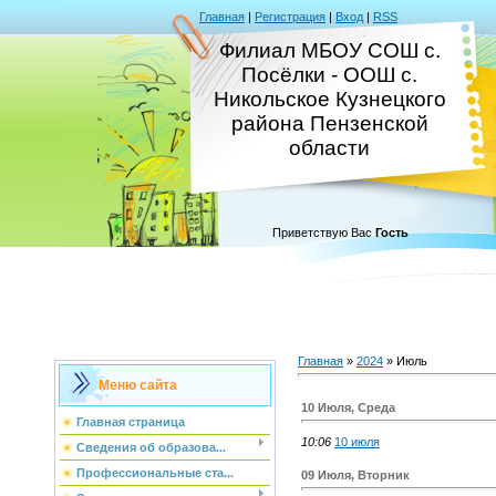
Главная
|
Регистрация
|
Вход
|
RSS
Филиал МБОУ СОШ с.
Посёлки - ООШ с.
Никольское Кузнецкого
района Пензенской
области
Приветствую Вас
Гость
Главная
»
2024
»
Июль
Меню сайта
10 Июля, Среда
Главная страница
10:06
10 июля
Сведения об образова...
Профессиональные ста...
09 Июля, Вторник