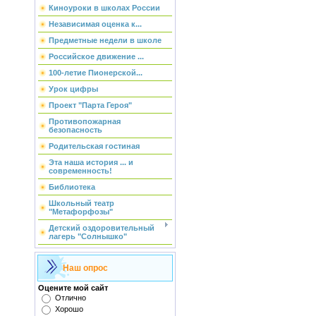
Киноуроки в школах России
Независимая оценка к...
Предметные недели в школе
Российское движение ...
100-летие Пионерской...
Урок цифры
Проект "Парта Героя"
Противопожарная
безопасность
Родительская гостиная
Эта наша история ... и
современность!
Библиотека
Школьный театр
"Метафорфозы"
Детский оздоровительный
лагерь "Солнышко"
Наш опрос
Оцените мой сайт
Отлично
Хорошо