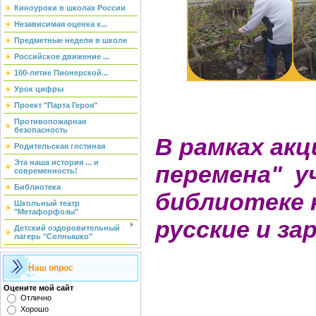
Киноуроки в школах России
Независимая оценка к...
Предметные недели в школе
Российское движение ...
100-летие Пионерской...
Урок цифры
Проект "Парта Героя"
Противопожарная
безопасность
В рамках ак
Родительская гостиная
Эта наша история ... и
перемена" у
современность!
Библиотека
библиотеке 
Школьный театр
"Метафорфозы"
русские и за
Детский оздоровительный
лагерь "Солнышко"
Наш опрос
Оцените мой сайт
Отлично
Хорошо