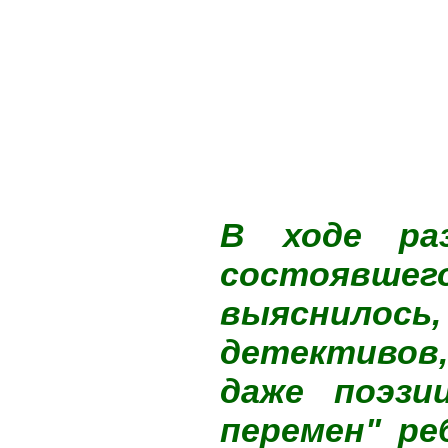
В ходе раз
состоявше
выяснилос
детективов
даже поэзи
перемен" ре