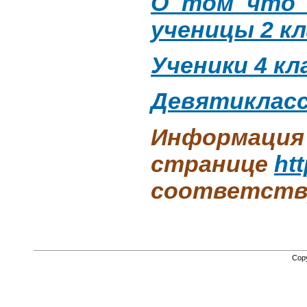
О том что 
ученицы 2 кл
Ученики 4 кл
Девятикласс
Информация 
странице
ht
соответств
Cop