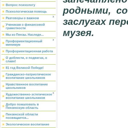
Вопрос психологу
родными, с
Психологическая помощь
заслугах пе
Разговоры о важном
Ученикам о финансовой
грамотности
музея.
Мы из Пензы. Наследн...
Профориентационный
минимум
Профориентационная работа
О доблести, о подвигах, о
славе!
81 год Великой Победе!
Гражданско-патриотическое
воспитание школьников
Нравственное воспитание
школьников
Художественно-эстетическое
воспитание школьников
Добро пожаловать в
Пензенскую область
Пензенской области
посвящается...
Экологическое воспитание