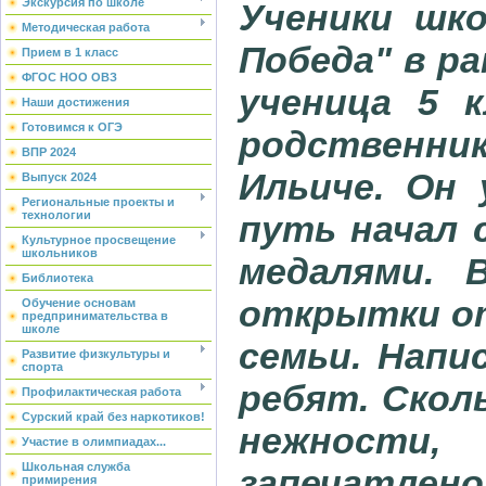
Экскурсия по школе
Ученики шк
Методическая работа
Победа" в р
Прием в 1 класс
ФГОС НОО ОВЗ
ученица 5 к
Наши достижения
Готовимся к ОГЭ
родственни
ВПР 2024
Ильиче. Он 
Выпуск 2024
Региональные проекты и
технологии
путь начал 
Культурное просвещение
школьников
медалями. 
Библиотека
открытки от
Обучение основам
предпринимательства в
школе
семьи. Напи
Развитие физкультуры и
спорта
ребят. Скол
Профилактическая работа
Сурский край без наркотиков!
нежности,
Участие в олимпиадах...
Школьная служба
запечатлено
примирения