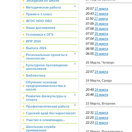
Экскурсия по школе
Методическая работа
20:57
27 марта
20:43
27 марта
Прием в 1 класс
11:50
27 марта
ФГОС НОО ОВЗ
07:09
26 марта
Наши достижения
07:08
26 марта
07:07
25 марта
Готовимся к ОГЭ
07:04
25 марта
ВПР 2024
07:00
25 марта
Выпуск 2024
06:58
25 марта
06:55
25 марта
Региональные проекты и
технологии
25 Марта, Четверг
Культурное просвещение
школьников
22:57
24 марта
Библиотека
24 Марта, Среда
Обучение основам
предпринимательства в
школе
20:49
24 марта
20:46
23 марта
Развитие физкультуры и
спорта
23 Марта, Вторник
Профилактическая работа
22:31
23 марта
Сурский край без наркотиков!
22:25
23 марта
Участие в олимпиадах...
22:23
23 марта
Школьная служба
примирения
21 Марта, Воскресенье