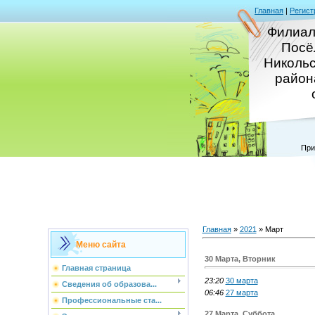
Главная
|
Регист
Филиал
Посё
Никольс
район
При
Главная
»
2021
»
Март
Меню сайта
30 Марта, Вторник
Главная страница
23:20
30 марта
Сведения об образова...
06:46
27 марта
Профессиональные ста...
27 Марта, Суббота