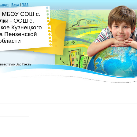
рация
|
Вход
|
RSS
 МБОУ СОШ с.
лки - ООШ с.
кое Кузнецкого
а Пензенской
области
ветствую Вас
Гость