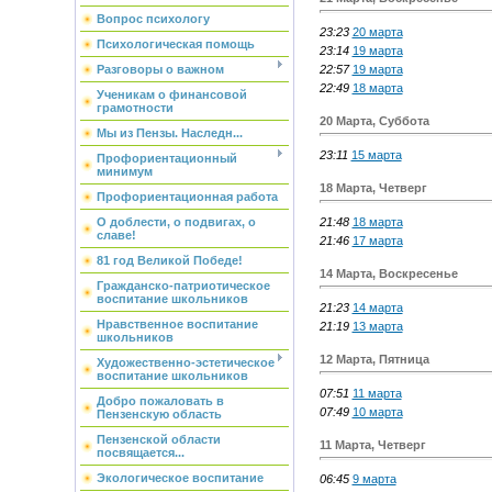
Вопрос психологу
23:23
20 марта
Психологическая помощь
23:14
19 марта
22:57
19 марта
Разговоры о важном
22:49
18 марта
Ученикам о финансовой
грамотности
20 Марта, Суббота
Мы из Пензы. Наследн...
23:11
15 марта
Профориентационный
минимум
18 Марта, Четверг
Профориентационная работа
21:48
18 марта
О доблести, о подвигах, о
славе!
21:46
17 марта
81 год Великой Победе!
14 Марта, Воскресенье
Гражданско-патриотическое
воспитание школьников
21:23
14 марта
Нравственное воспитание
21:19
13 марта
школьников
12 Марта, Пятница
Художественно-эстетическое
воспитание школьников
07:51
11 марта
Добро пожаловать в
07:49
10 марта
Пензенскую область
Пензенской области
11 Марта, Четверг
посвящается...
Экологическое воспитание
06:45
9 марта