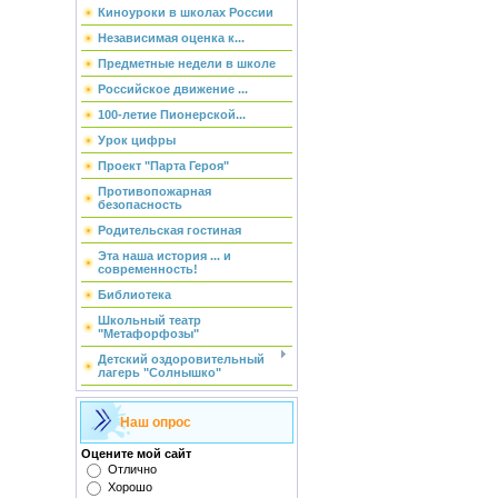
Киноуроки в школах России
Независимая оценка к...
Предметные недели в школе
Российское движение ...
100-летие Пионерской...
Урок цифры
Проект "Парта Героя"
Противопожарная
безопасность
Родительская гостиная
Эта наша история ... и
современность!
Библиотека
Школьный театр
"Метафорфозы"
Детский оздоровительный
лагерь "Солнышко"
Наш опрос
Оцените мой сайт
Отлично
Хорошо