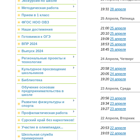
Экскурсия по школе
Методическая работа
19:31
28 апреля
Прием в 1 класс
25 Апреля, Пятница
ФГОС НОО ОВЗ
21:00
25 апреля
Наши достижения
20:10
25 апреля
Готовимся к ОГЭ
19:09
25 апреля
ВПР 2024
18:53
25 апреля
18:45
25 апреля
Выпуск 2024
Региональные проекты и
24 Апреля, Четверг
технологии
20:58
24 апреля
Культурное просвещение
школьников
20:05
24 апреля
19:20
24 апреля
Библиотека
Обучение основам
23 Апреля, Среда
предпринимательства в
школе
20:56
23 апреля
Развитие физкультуры и
19:34
23 апреля
спорта
19:27
23 апреля
Профилактическая работа
22 Апреля, Вторник
Сурский край без наркотиков!
Участие в олимпиадах...
20:53
22 апреля
19:03
22 апреля
Школьная служба
примирения