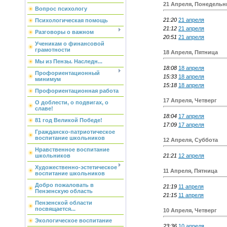
21 Апреля, Понедельн
Вопрос психологу
21:20
21 апреля
Психологическая помощь
21:12
21 апреля
Разговоры о важном
20:51
21 апреля
Ученикам о финансовой
грамотности
18 Апреля, Пятница
Мы из Пензы. Наследн...
18:08
18 апреля
Профориентационный
15:33
18 апреля
минимум
15:18
18 апреля
Профориентационная работа
17 Апреля, Четверг
О доблести, о подвигах, о
славе!
18:04
17 апреля
81 год Великой Победе!
17:09
17 апреля
Гражданско-патриотическое
воспитание школьников
12 Апреля, Суббота
Нравственное воспитание
21:21
12 апреля
школьников
Художественно-эстетическое
11 Апреля, Пятница
воспитание школьников
Добро пожаловать в
21:19
11 апреля
Пензенскую область
21:15
11 апреля
Пензенской области
посвящается...
10 Апреля, Четверг
Экологическое воспитание
23:36
10 апреля