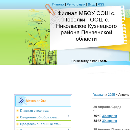
Главная
|
Регистрация
|
Вход
|
RSS
Филиал МБОУ СОШ с.
Посёлки - ООШ с.
Никольское Кузнецкого
района Пензенской
области
Приветствую Вас
Гость
Главная
»
2025
»
Апрель
Меню сайта
30 Апреля, Среда
Главная страница
19:40
30 апреля
Сведения об образова...
18:33
30 апреля
Профессиональные ста...
28 Апреля, Понедельн