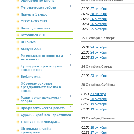
Экскурсия по школе
Методическая работа
21:00
27 октября
20:57
26 октября
Прием в 1 класс
20:55
26 октября
ФГОС НОО ОВЗ
20:54
26 октября
Наши достижения
20:53
25 октября
Готовимся к ОГЭ
25 Октября, Четверг
ВПР 2024
23:02
24 октября
Выпуск 2024
21:38
24 октября
Региональные проекты и
21:37
23 октября
технологии
Культурное просвещение
24 Октября, Среда
школьников
21:02
23 октября
Библиотека
Обучение основам
20 Октября, Суббота
предпринимательства в
школе
03:11
20 октября
Развитие физкультуры и
02:52
20 октября
спорта
02:50
19 октября
Профилактическая работа
01:36
19 октября
Сурский край без наркотиков!
19 Октября, Пятница
Участие в олимпиадах...
01:50
18 октября
Школьная служба
примирения
01:33
17 октября