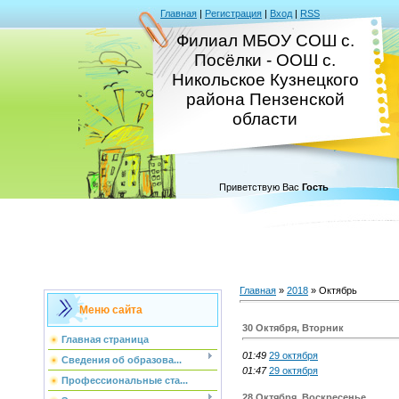
Главная
|
Регистрация
|
Вход
|
RSS
Филиал МБОУ СОШ с.
Посёлки - ООШ с.
Никольское Кузнецкого
района Пензенской
области
Приветствую Вас
Гость
Главная
»
2018
»
Октябрь
Меню сайта
30 Октября, Вторник
Главная страница
01:49
29 октября
Сведения об образова...
01:47
29 октября
Профессиональные ста...
28 Октября, Воскресенье