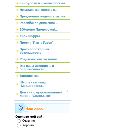
Киноуроки в школах России
Независимая оценка к...
Предметные недели в школе
Российское движение ...
100-летие Пионерской...
Урок цифры
Проект "Парта Героя"
Противопожарная
безопасность
Родительская гостиная
Эта наша история ... и
современность!
Библиотека
Школьный театр
"Метафорфозы"
Детский оздоровительный
лагерь "Солнышко"
Наш опрос
Оцените мой сайт
Отлично
Хорошо