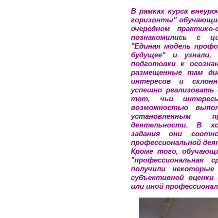
В рамках курса внеуро
горизонты" обучающиес
очередном практико-
познакомились с ц
"Единая модель проф
будущее" и узнали,
подготовки к осозна
размещенные там диа
интересов и склонн
успешно реализовать
тот, чьи интерес
возможностью выпо
установленным пр
деятельности. В хо
задания они соотн
профессиональной дея
Кроме того, обучающ
"профессиональная с
получили некоторые
субъективной оценки
или иной профессионал