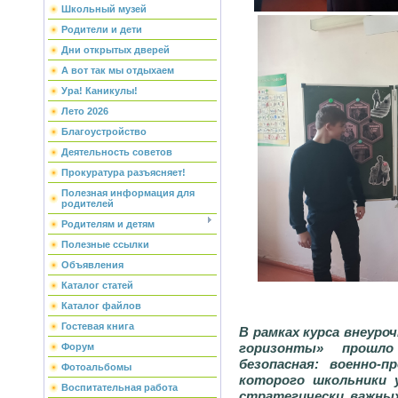
Школьный музей
Родители и дети
Дни открытых дверей
А вот так мы отдыхаем
Ура! Каникулы!
Лето 2026
Благоустройство
Деятельность советов
Прокуратура разъясняет!
Полезная информация для
родителей
Родителям и детям
Полезные ссылки
Объявления
Каталог статей
Каталог файлов
Гостевая книга
В рамках курса внеуро
горизонты» прошл
Форум
безопасная: военно-
Фотоальбомы
которого школьники 
Воспитательная работа
стратегически важных