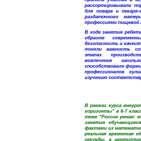
рассортировывали по
для повара и пекаря
раздаточного матер
профессиями пищевой
В ходе занятия ребята
образом современн
безопасность и качест
поняли важность со
этапах производст
вовлечение школь
способствовало форми
профессионалов кул
изучению соответству
В рамках курса внеуро
горизонты" в 6-7 клас
теме "Россия умная: м
занятия обучающиеся
фактами из математики
реальная временная ед
секунды, а центилли