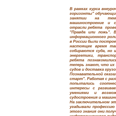
В рамках курса внеуро
горизонты" обучающиес
занятии на тему
машиностроение и с
отрасли ребята прове
"Правда или ложь". 
информационного роли
в России были построен
настоящее время та
собираются суда, но 
энергетики, трансп
ребята познакомилис
теперь знают, что их 
судов и доставка груз
Познавательной оказал
старт". Работая с ра
попытались соотне
интересы с развива
умениями и возмо
судостроения и машин
На заключительном эта
угадывали профессию 
этого знания они полу
информационного виде