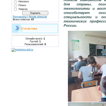
Неплохо
для страны, позн
Плохо
технологиями и вост
Ужасно
способствует ос
специальности и ос
Результаты
|
Архив опросов
Всего ответов:
67
технических професс
России.
Статистика
Онлайн всего:
1
Гостей:
1
Пользователей:
0