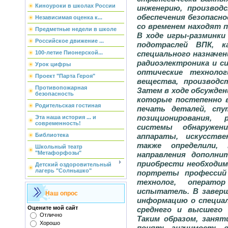
Киноуроки в школах России
инженерию, производ
обеспечения безопасно
Независимая оценка к...
со временем находят п
Предметные недели в школе
В ходе игры-разминки
Российское движение ...
подотраслей ВПК, к
100-летие Пионерской...
специального назначен
радиоэлектроника и с
Урок цифры
оптические технолог
Проект "Парта Героя"
вещества, производс
Противопожарная
Затем в ходе обсужден
безопасность
которые постепенно в
Родительская гостиная
печать деталей, спу
позиционирования,
Эта наша история ... и
современность!
системы обнаружен
Библиотека
аппараты, искусств
также определили,
Школьный театр
"Метафорфозы"
направления дополни
приобрести необходим
Детский оздоровительный
лагерь "Солнышко"
портреты профессий 
технолог, операто
испытатель. В заверш
Наш опрос
информацию о специал
Оцените мой сайт
среднего и высшего 
Отлично
Таким образом, занят
Хорошо
понять значимость в