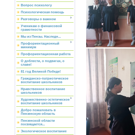
Вопрос психологу
Психологическая помощь
Разговоры о важном
Ученикам о финансовой
грамотности
Мы из Пензы. Наследн...
Профориентационный
минимум
Профориентационная работа
О доблести, о подвигах, о
славе!
81 год Великой Победе!
Гражданско-патриотическое
воспитание школьников
Нравственное воспитание
школьников
Художественно-эстетическое
воспитание школьников
Добро пожаловать в
Пензенскую область
Пензенской области
посвящается...
Экологическое воспитание