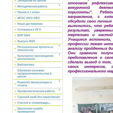
Экскурсия по школе
итоговом рефлекси
Методическая работа
внеурочной дея
горизонты". Ребя
Прием в 1 класс
направления, с кот
ФГОС НОО ОВЗ
обсудили свои личные
Наши достижения
выяснилось, что реб
Готовимся к ОГЭ
результат, уверен
терпеливо и настой
ВПР 2024
Учащиеся вспомнили,
Выпуск 2024
профессии лежат инте
Региональные проекты и
анализу пройденных д
технологии
Они сравнили получ
Культурное просвещение
представления о сво
школьников
сделали вывод о том,
Библиотека
своих интересов, 
Обучение основам
профессионального ма
предпринимательства в
школе
Развитие физкультуры и
спорта
Профилактическая работа
Сурский край без наркотиков!
Участие в олимпиадах...
Школьная служба
примирения