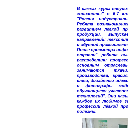
В рамках курса внеуро
горизонты" в 6-7 кл
"Россия индустриаль
Ребята познакомилис
развитием легкой пр
продукции, выпуск
направлений: текстил
и обувной промышлен
После просмотра инфо
отрасли" ребята вып
распределили профес
основным отраслев
занимаются ткачи
производства, краси
швеи, дизайнеры одеж
и фотографы мод
обучающиеся участвов
технологий". Они наз
каждое их любимое за
профессии лёгкой п
полезны.