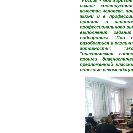
"Россия - мои горизо
начале конструктив
качества человека, п
жизни и в профессии
приняли в игровом
профессионального вы
выполнения задани
видеоролика "Про 
разобраться в различ
готовность", "э
"практическая гото
прошли диагностич
предложенный классн
полезные рекомендаци