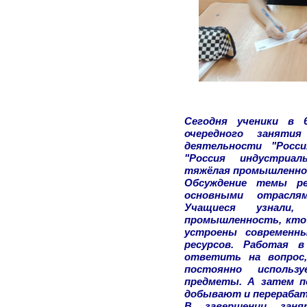
Сегодня ученики в 6
очередного заняти
деятельности "Росс
"Россия индустриал
тяжёлая промышленно
Обсуждение темы ре
основными отрасля
Учащиеся узнали
промышленность, кто 
устроены современны
ресурсов. Работая в
ответить на вопрос,
постоянно использ
предметы. А затем п
добывают и перераба
В завершении заня