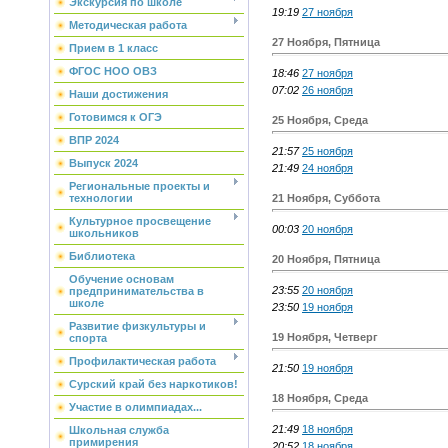
Экскурсия по школе
19:19
27 ноября
Методическая работа
27 Ноября, Пятница
Прием в 1 класс
ФГОС НОО ОВЗ
18:46
27 ноября
07:02
26 ноября
Наши достижения
Готовимся к ОГЭ
25 Ноября, Среда
ВПР 2024
21:57
25 ноября
Выпуск 2024
21:49
24 ноября
Региональные проекты и
21 Ноября, Суббота
технологии
Культурное просвещение
00:03
20 ноября
школьников
Библиотека
20 Ноября, Пятница
Обучение основам
23:55
20 ноября
предпринимательства в
школе
23:50
19 ноября
Развитие физкультуры и
19 Ноября, Четверг
спорта
Профилактическая работа
21:50
19 ноября
Сурский край без наркотиков!
18 Ноября, Среда
Участие в олимпиадах...
21:49
18 ноября
Школьная служба
примирения
20:52
18 ноября