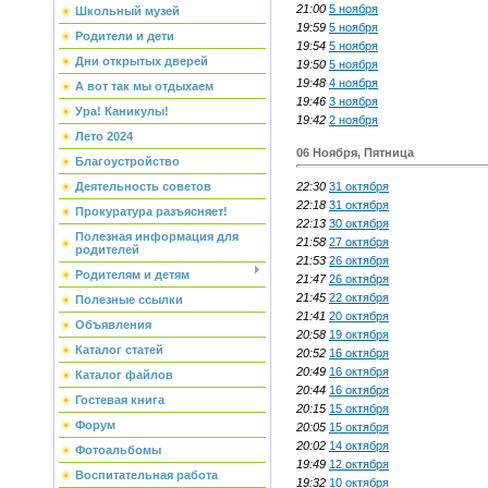
21:00
5 ноября
Школьный музей
19:59
5 ноября
Родители и дети
19:54
5 ноября
Дни открытых дверей
19:50
5 ноября
19:48
4 ноября
А вот так мы отдыхаем
19:46
3 ноября
Ура! Каникулы!
19:42
2 ноября
Лето 2024
06 Ноября, Пятница
Благоустройство
22:30
31 октября
Деятельность советов
22:18
31 октября
Прокуратура разъясняет!
22:13
30 октября
Полезная информация для
21:58
27 октября
родителей
21:53
26 октября
Родителям и детям
21:47
26 октября
21:45
22 октября
Полезные ссылки
21:41
20 октября
Объявления
20:58
19 октября
Каталог статей
20:52
16 октября
20:49
16 октября
Каталог файлов
20:44
16 октября
Гостевая книга
20:15
15 октября
Форум
20:05
15 октября
20:02
14 октября
Фотоальбомы
19:49
12 октября
Воспитательная работа
19:32
10 октября