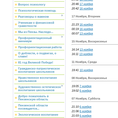
20:46
17 ноября
Вопрос психологу
20:42
16 ноября
Психологическая помощь
17 Ноября, Вторник
Разговоры о важном
Ученикам о финансовой
21:23
16 ноября
грамотности
00:19
16 ноября
Мы из Пензы. Наследн...
00:07
13 ноября
Профориентационный
минимум
15 Ноября, Воскресенье
Профориентационная работа
16:14
13 ноября
О доблести, о подвигах, о
16:11
13 ноября
славе!
11 Ноября, Среда
81 год Великой Победе!
Гражданско-патриотическое
19:41
10 ноября
воспитание школьников
Нравственное воспитание
08 Ноября, Воскресенье
школьников
19:05
7 ноября
Художественно-эстетическое
воспитание школьников
19:02
6 ноября
Добро пожаловать в
07 Ноября, Суббота
Пензенскую область
Пензенской области
21:10
6 ноября
посвящается...
21:06
6 ноября
Экологическое воспитание
21:03
6 ноября