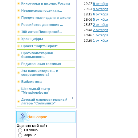
Киноуроки в школах России
19:27
9 октября
19:23
9 октября
Независимая оценка к...
19:13
6 октября
Предметные недели в школе
19:06
5 октября
18:57
2 октября
Российское движение ...
18:48
2 октября
100-летие Пионерской...
18:40
1 октября
Урок цифры
18:28
1 октября
Проект "Парта Героя"
Противопожарная
безопасность
Родительская гостиная
Эта наша история ... и
современность!
Библиотека
Школьный театр
"Метафорфозы"
Детский оздоровительный
лагерь "Солнышко"
Наш опрос
Оцените мой сайт
Отлично
Хорошо