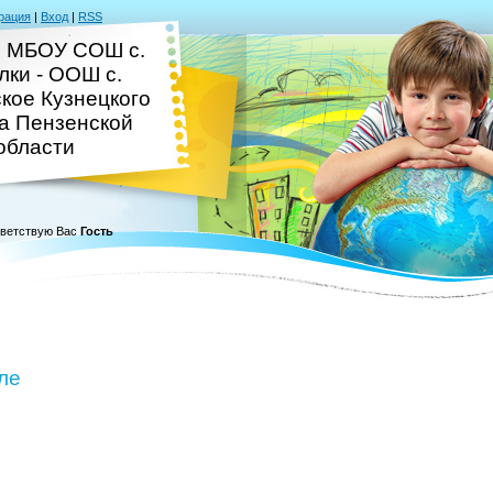
рация
|
Вход
|
RSS
 МБОУ СОШ с.
лки - ООШ с.
кое Кузнецкого
а Пензенской
области
ветствую Вас
Гость
ле