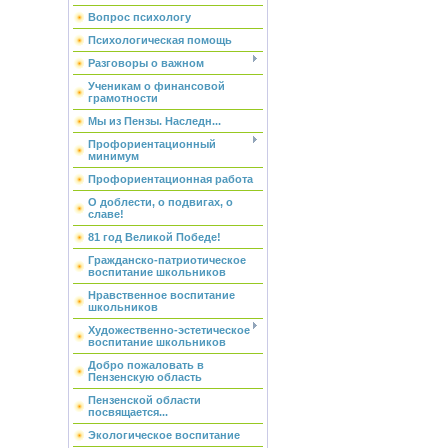
Вопрос психологу
Психологическая помощь
Разговоры о важном
Ученикам о финансовой
грамотности
Мы из Пензы. Наследн...
Профориентационный
минимум
Профориентационная работа
О доблести, о подвигах, о
славе!
81 год Великой Победе!
Гражданско-патриотическое
воспитание школьников
Нравственное воспитание
школьников
Художественно-эстетическое
воспитание школьников
Добро пожаловать в
Пензенскую область
Пензенской области
посвящается...
Экологическое воспитание