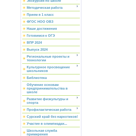
Экскурсия по школе
Методическая работа
Прием в 1 класс
ФГОС НОО ОВЗ
Наши достижения
Готовимся к ОГЭ
ВПР 2024
Выпуск 2024
Региональные проекты и
технологии
Культурное просвещение
школьников
Библиотека
Обучение основам
предпринимательства в
школе
Развитие физкультуры и
спорта
Профилактическая работа
Сурский край без наркотиков!
Участие в олимпиадах...
Школьная служба
примирения