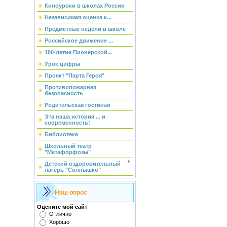
Киноуроки в школах России
Независимая оценка к...
Предметные недели в школе
Российское движение ...
100-летие Пионерской...
Урок цифры
Проект "Парта Героя"
Противопожарная
безопасность
Родительская гостиная
Эта наша история ... и
современность!
Библиотека
Школьный театр
"Метафорфозы"
Детский оздоровительный
лагерь "Солнышко"
Наш опрос
Оцените мой сайт
Отлично
Хорошо