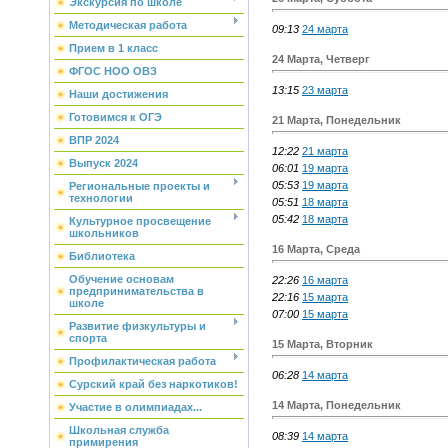
Экскурсия по школе
Методическая работа
09:13
24 марта
Прием в 1 класс
24 Марта, Четверг
ФГОС НОО ОВЗ
13:15
23 марта
Наши достижения
Готовимся к ОГЭ
21 Марта, Понедельник
ВПР 2024
12:22
21 марта
Выпуск 2024
06:01
19 марта
05:53
19 марта
Региональные проекты и
технологии
05:51
18 марта
05:42
18 марта
Культурное просвещение
школьников
16 Марта, Среда
Библиотека
Обучение основам
22:26
16 марта
предпринимательства в
22:16
15 марта
школе
07:00
15 марта
Развитие физкультуры и
спорта
15 Марта, Вторник
Профилактическая работа
06:28
14 марта
Сурский край без наркотиков!
14 Марта, Понедельник
Участие в олимпиадах...
Школьная служба
08:39
14 марта
примирения