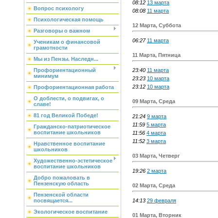
08:12
13 марта
Вопрос психологу
08:08
11 марта
Психологическая помощь
12 Марта, Суббота
Разговоры о важном
06:27
11 марта
Ученикам о финансовой
грамотности
11 Марта, Пятница
Мы из Пензы. Наследн...
23:40
11 марта
Профориентационный
минимум
23:23
10 марта
23:12
10 марта
Профориентационная работа
О доблести, о подвигах, о
09 Марта, Среда
славе!
81 год Великой Победе!
21:24
9 марта
11:59
5 марта
Гражданско-патриотическое
воспитание школьников
11:56
4 марта
11:52
3 марта
Нравственное воспитание
школьников
03 Марта, Четверг
Художественно-эстетическое
воспитание школьников
19:26
2 марта
Добро пожаловать в
Пензенскую область
02 Марта, Среда
Пензенской области
14:13
29 февраля
посвящается...
Экологическое воспитание
01 Марта, Вторник