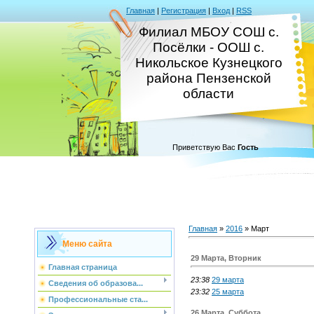
Главная
|
Регистрация
|
Вход
|
RSS
Филиал МБОУ СОШ с.
Посёлки - ООШ с.
Никольское Кузнецкого
района Пензенской
области
Приветствую Вас
Гость
Главная
»
2016
»
Март
Меню сайта
29 Марта, Вторник
Главная страница
23:38
29 марта
Сведения об образова...
23:32
25 марта
Профессиональные ста...
26 Марта, Суббота