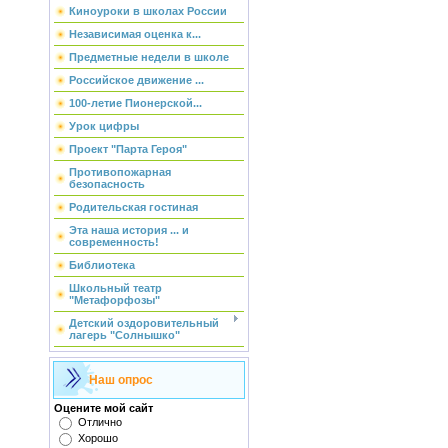
Киноуроки в школах России
Независимая оценка к...
Предметные недели в школе
Российское движение ...
100-летие Пионерской...
Урок цифры
Проект "Парта Героя"
Противопожарная
безопасность
Родительская гостиная
Эта наша история ... и
современность!
Библиотека
Школьный театр
"Метафорфозы"
Детский оздоровительный
лагерь "Солнышко"
Наш опрос
Оцените мой сайт
Отлично
Хорошо