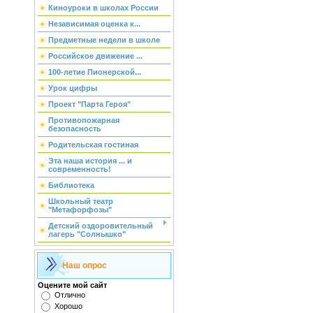
Киноуроки в школах России
Независимая оценка к...
Предметные недели в школе
Российское движение ...
100-летие Пионерской...
Урок цифры
Проект "Парта Героя"
Противопожарная
безопасность
Родительская гостиная
Эта наша история ... и
современность!
Библиотека
Школьный театр
"Метафорфозы"
Детский оздоровительный
лагерь "Солнышко"
Наш опрос
Оцените мой сайт
Отлично
Хорошо