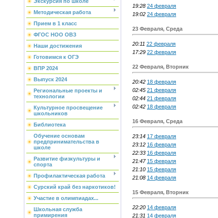
Экскурсия по школе
19:28
24 февраля
Методическая работа
19:02
24 февраля
Прием в 1 класс
23 Февраля, Среда
ФГОС НОО ОВЗ
20:11
22 февраля
Наши достижения
17:29
22 февраля
Готовимся к ОГЭ
22 Февраля, Вторник
ВПР 2024
Выпуск 2024
20:42
18 февраля
02:45
21 февраля
Региональные проекты и
технологии
02:44
21 февраля
02:42
18 февраля
Культурное просвещение
школьников
16 Февраля, Среда
Библиотека
Обучение основам
23:14
17 февраля
предпринимательства в
23:12
16 февраля
школе
22:33
16 февраля
Развитие физкультуры и
21:47
15 февраля
спорта
21:10
15 февраля
Профилактическая работа
21:08
14 февраля
Сурский край без наркотиков!
15 Февраля, Вторник
Участие в олимпиадах...
22:20
14 февраля
Школьная служба
примирения
21:31
14 февраля