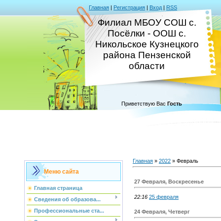
Главная
|
Регистрация
|
Вход
|
RSS
Филиал МБОУ СОШ с.
Посёлки - ООШ с.
Никольское Кузнецкого
района Пензенской
области
Приветствую Вас
Гость
Главная
»
2022
»
Февраль
Меню сайта
27 Февраля, Воскресенье
Главная страница
22:16
25 февраля
Сведения об образова...
Профессиональные ста...
24 Февраля, Четверг