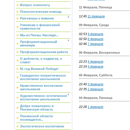
Вопрос психологу
11 Февраля, Пятница
Психологическая помощь
12:45
11 февраля
Разговоры о важном
09 Февраля, Среда
Ученикам о финансовой
грамотности
02:53
9 февраля
Мы из Пензы. Наследн...
02:50
8 февраля
Профориентационный
02:46
7 февраля
минимум
Профориентационная работа
06 Февраля, Воскресенье
О доблести, о подвигах, о
22:23
4 февраля
славе!
22:19
4 февраля
81 год Великой Победе!
05 Февраля, Суббота
Гражданско-патриотическое
воспитание школьников
22:40
3 февраля
Нравственное воспитание
22:35
2 февраля
школьников
Художественно-эстетическое
04 Февраля, Пятница
воспитание школьников
Добро пожаловать в
22:28
1 февраля
Пензенскую область
Пензенской области
посвящается...
Экологическое воспитание