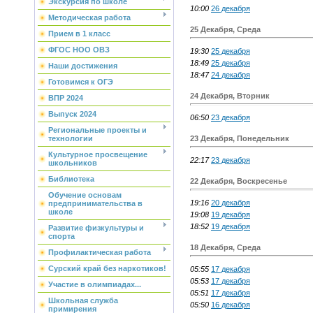
Экскурсия по школе
10:00
26 декабря
Методическая работа
25 Декабря, Среда
Прием в 1 класс
ФГОС НОО ОВЗ
19:30
25 декабря
18:49
25 декабря
Наши достижения
18:47
24 декабря
Готовимся к ОГЭ
24 Декабря, Вторник
ВПР 2024
Выпуск 2024
06:50
23 декабря
Региональные проекты и
23 Декабря, Понедельник
технологии
Культурное просвещение
22:17
23 декабря
школьников
Библиотека
22 Декабря, Воскресенье
Обучение основам
19:16
20 декабря
предпринимательства в
школе
19:08
19 декабря
18:52
19 декабря
Развитие физкультуры и
спорта
18 Декабря, Среда
Профилактическая работа
Сурский край без наркотиков!
05:55
17 декабря
05:53
17 декабря
Участие в олимпиадах...
05:51
17 декабря
Школьная служба
05:50
16 декабря
примирения