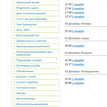
Школьный музей
17:43
7 декабря
Родители и дети
17:41
6 декабря
17:39
6 декабря
Дни открытых дверей
17:37
6 декабря
А вот так мы отдыхаем
05 Декабря, Четверг
Ура! Каникулы!
Лето 2024
21:32
5 декабря
Благоустройство
04 Декабря, Среда
Деятельность советов
18:30
4 декабря
Прокуратура разъясняет!
Полезная информация для
03 Декабря, Вторник
родителей
21:49
3 декабря
Родителям и детям
21:17
3 декабря
Полезные ссылки
Объявления
02 Декабря, Понедельник
Каталог статей
21:21
2 декабря
Каталог файлов
00:08
2 декабря
Гостевая книга
Форум
Фотоальбомы
Воспитательная работа