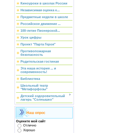
Киноуроки в школах России
Независимая оценка к...
Предметные недели в школе
Российское движение ...
100-летие Пионерской...
Урок цифры
Проект "Парта Героя"
Противопожарная
безопасность
Родительская гостиная
Эта наша история ... и
современность!
Библиотека
Школьный театр
"Метафорфозы"
Детский оздоровительный
лагерь "Солнышко"
Наш опрос
Оцените мой сайт
Отлично
Хорошо