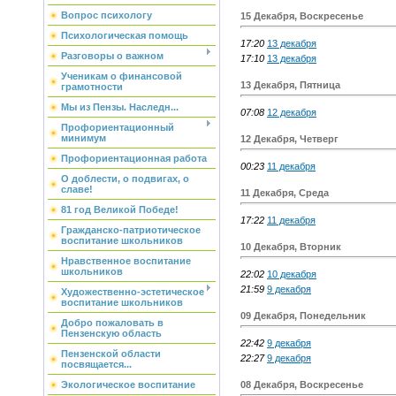
Вопрос психологу
15 Декабря, Воскресенье
Психологическая помощь
17:20
13 декабря
Разговоры о важном
17:10
13 декабря
Ученикам о финансовой
13 Декабря, Пятница
грамотности
Мы из Пензы. Наследн...
07:08
12 декабря
Профориентационный
минимум
12 Декабря, Четверг
Профориентационная работа
00:23
11 декабря
О доблести, о подвигах, о
славе!
11 Декабря, Среда
81 год Великой Победе!
17:22
11 декабря
Гражданско-патриотическое
воспитание школьников
10 Декабря, Вторник
Нравственное воспитание
школьников
22:02
10 декабря
21:59
9 декабря
Художественно-эстетическое
воспитание школьников
09 Декабря, Понедельник
Добро пожаловать в
Пензенскую область
22:42
9 декабря
Пензенской области
22:27
9 декабря
посвящается...
08 Декабря, Воскресенье
Экологическое воспитание