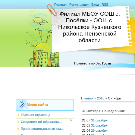
Главная
|
Регистрация
|
Вход
|
RSS
Филиал МБОУ СОШ с.
Посёлки - ООШ с.
Никольское Кузнецкого
района Пензенской
области
Приветствую Вас
Гость
Главная
»
2016
»
Октябрь
Меню сайта
31 Октября, Понедельник
Главная страница
21:07
31 октября
Сведения об образова...
21:05
31 октября
Профессиональные ста...
21:04
28 октября