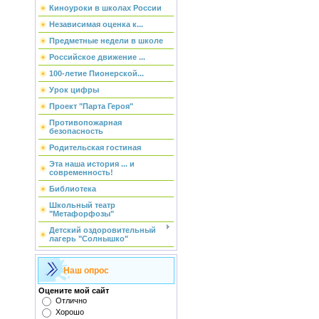
Киноуроки в школах России
Независимая оценка к...
Предметные недели в школе
Российское движение ...
100-летие Пионерской...
Урок цифры
Проект "Парта Героя"
Противопожарная
безопасность
Родительская гостиная
Эта наша история ... и
современность!
Библиотека
Школьный театр
"Метафорфозы"
Детский оздоровительный
лагерь "Солнышко"
Наш опрос
Оцените мой сайт
Отлично
Хорошо