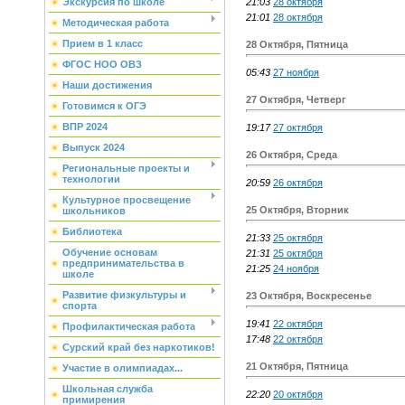
21:03
28 октября
Экскурсия по школе
21:01
28 октября
Методическая работа
Прием в 1 класс
28 Октября, Пятница
ФГОС НОО ОВЗ
05:43
27 ноября
Наши достижения
27 Октября, Четверг
Готовимся к ОГЭ
ВПР 2024
19:17
27 октября
Выпуск 2024
26 Октября, Среда
Региональные проекты и
технологии
20:59
26 октября
Культурное просвещение
25 Октября, Вторник
школьников
Библиотека
21:33
25 октября
Обучение основам
21:31
25 октября
предпринимательства в
21:25
24 ноября
школе
Развитие физкультуры и
23 Октября, Воскресенье
спорта
19:41
22 октября
Профилактическая работа
17:48
22 октября
Сурский край без наркотиков!
21 Октября, Пятница
Участие в олимпиадах...
Школьная служба
22:20
20 октября
примирения