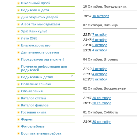
Школьный музей
10 Октября, Понедельник
Родители и дети
18:57
10 октября
Дни открытых дверей
А вот так мы отдыхаем
07 Октября, Пятница
Ура! Каникулы!
23:54
7 октября
Лето 2026
23:48
6 октября
23:34
5 октября
Благоустройство
23:31
4 октября
Деятельность советов
04 Октября, Вторник
Прокуратура разъясняет!
Полезная информация для
21:19
4 октября
родителей
21:09
4 октября
Родителям и детям
01:28
3 октября
Полезные ссылки
02 Октября, Воскресенье
Объявления
21:47
30 сентября
Каталог статей
20:35
30 сентября
Каталог файлов
01 Октября, Суббота
Гостевая книга
Форум
23:06
30 сентября
Фотоальбомы
Воспитательная работа