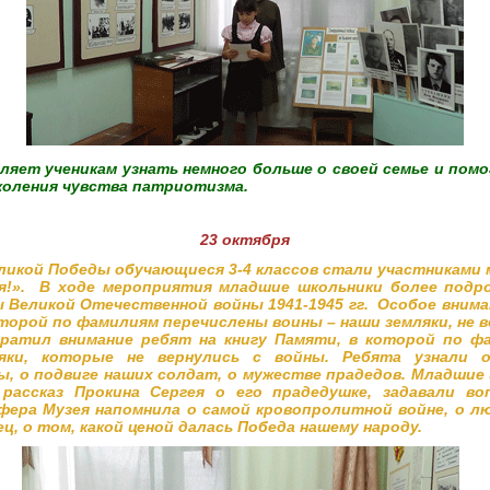
ляет ученикам узнать немного больше о своей семье и пом
оления чувства патриотизма.
23 октября
ликой Победы обучающиеся 3-4 классов стали участниками 
я!». В ходе мероприятия младшие школьники более подро
ы Великой Отечественной войны 1941-1945 гг. Особое вним
оторой по фамилиям перечислены воины – наши земляки, не в
братил внимание ребят на книгу Памяти, в которой по ф
яки, которые не вернулись с войны. Ребята узнали 
, о подвиге наших солдат, о мужестве прадедов. Младшие
рассказ Прокина Сергея о его прадедушке, задавали во
ера Музея напомнила о самой кровопролитной войне, о лю
ец, о том, какой ценой далась Победа нашему народу.