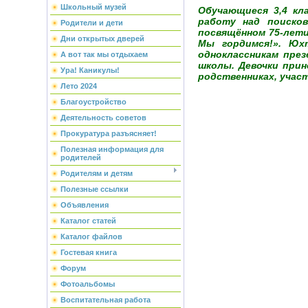
Школьный музей
Обучающиеся 3,4 кл
работу над поисков
Родители и дети
посвящённом 75-лет
Дни открытых дверей
Мы гордимся!». Юх
одноклассникам пре
А вот так мы отдыхаем
школы. Девочки прин
Ура! Каникулы!
родственниках, учас
Лето 2024
Благоустройство
Деятельность советов
Прокуратура разъясняет!
Полезная информация для
родителей
Родителям и детям
Полезные ссылки
Объявления
Каталог статей
Каталог файлов
Гостевая книга
Форум
Фотоальбомы
Воспитательная работа