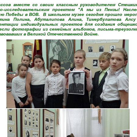
ассов вместе со своим классным руководителем Стешки
о-исследовательским проектом "А мы из Пензы! Насле
ию Победы в ВОВ. В школьном музее сегодня прошло меро
тина Полина, Абуталипова Алина, Тимербулатова Алсу
зентации индивидуальных проектов для создания общешк
если фотографии из семейных альбомов, письма-треуголки
твовавших в Великой Отечественной Войне.