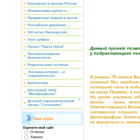
Киноуроки в школах России
Независимая оценка к...
Предметные недели в школе
Российское движение ...
100-летие Пионерской...
Урок цифры
Проект "Парта Героя"
Данный проект позво
у подрастающего пок
Противопожарная
безопасность
Родительская гостиная
Эта наша история ... и
современность!
В рамках 75-летия Ве
помним! Мы гордимс
Библиотека
историей села в год
Школьный театр
на книгу Памяти, в к
"Метафорфозы"
На уроке учитель о
Детский оздоровительный
воины - наши земл
лагерь "Солнышко"
Отечественной Войны
интересом слушали 
фотографию. Атмосф
Наш опрос
не вернулись и, након
Оцените мой сайт
Отлично
Хорошо