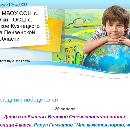
рация
|
Вход
|
RSS
 МБОУ СОШ с.
лки - ООШ с.
кое Кузнецкого
а Пензенской
области
ветствую Вас
Гость
следники победителей
29 апреля
Дети о событиях Великой Отечественной войны:
еница 4 касса,
Расул Гамзатов "Мне кажется порою, ч