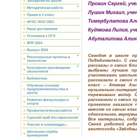
Экскурсия по школе
Прокин Сергей, уче
Методическая работа
Лушин Михаил, учен
Прием в 1 класс
Тимербулатова Алсу
ФГОС НОО ОВЗ
Наши достижения
Кудякова Лилия, уч
Готовимся к ОГЭ
Абуталипова Алина,
ВПР 2024
Выпуск 2024
Сегодня в школе п
Региональные проекты и
Победителей». С сен
технологии
рассказы о своих бл
Культурное просвещение
выбраны лучшие п
школьников
участниками школьно
Библиотека
рассказали о своих 
класс – Атаева Ази
Обучение основам
музыкально-литера
предпринимательства в
школе
переживших войну. 
рассказали о своих 
Развитие физкультуры и
спорта
проектом оказался 
вместе со своим кла
Профилактическая работа
односельчан, вернув
Сурский край без наркотиков!
Все материалы, соб
Своей работой ребя
Участие в олимпиадах...
агитпохода «Звёздны
Школьная служба
примирения