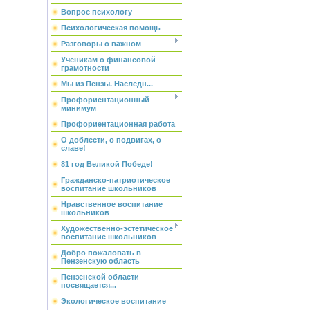
Вопрос психологу
Психологическая помощь
Разговоры о важном
Ученикам о финансовой
грамотности
Мы из Пензы. Наследн...
Профориентационный
минимум
Профориентационная работа
О доблести, о подвигах, о
славе!
81 год Великой Победе!
Гражданско-патриотическое
воспитание школьников
Нравственное воспитание
школьников
Художественно-эстетическое
воспитание школьников
Добро пожаловать в
Пензенскую область
Пензенской области
посвящается...
Экологическое воспитание