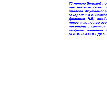
75-летию Великой по
про подвиги своих п
прадеда Абуталипова
захоронен в г. Волг
Денисова Н.В. сооб
презентацию про гер
посетили памятник 
минутой молчания.
ПРАВНУКИ ПОБЕДИТЕЛ