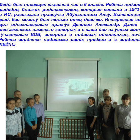
беды был посвящен классный час в 6 классе. Ребята подг
радедов, близких родственников, которые воевали в 1941-
 Р.С. рассказала правнучка Абуталипова Алсу. Выяснилос
оград. Его могилу был только отец девочки. Интересные с
щил одноклассникам правнук Денисов Александр. Дале
оев-земляков, память о которых и в наши дни на устах жит
участникам ВОВ, говорили о подвигах односельчан, по
 Ребята гордятся подвигами своих предков и с гордос
ЕЙ!!!»