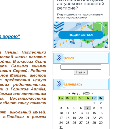
а горою"
 Пензы. Наследники
ассной книги памяти:
Поиск
ойны. В классах были
апе. Самыми юными
рокин Сергей. Ребята
облов Матвей, шестой
сс представил целую
оих родственниках,
Календарь
на и Горшков Артём,
. Самым впечатляющим
«
Август 2026
»
на. Восьмиклассники
Пн
Вт
Ср
Чт
Пт
Сб
Вс
создают книгу памяти
1
2
3
4
5
6
7
8
9
нят школьный музей.
10
11
12
13
14
15
16
 с.Посёлки в рамках
17
18
19
20
21
22
23
24
25
26
27
28
29
30
31