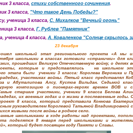
ник 3 класса,
стихи собственного сочинения
.
ик 3 класса,
"Что такое День Победы?"
, ученица 3 класса,
С. Михалков "Вечный огонь"
еница 3 класса,
Г. Рублев "Памятник"
 ученица 4 класса,
А. Коваленков "Солнце скрылось з
23 декабря
рошел школьный этап регионального проекта «А мы из
тября школьники в классах готовили «странички» для кл
изких, прошедших Великую Отечественную войну, о детях в
роекты, которые и представлялись на школьном эт
го этапа были ученики 3 класса: Королева Вероника и П
прадедах, участниках войны. Пятый класс представлял К
за и Абуталипова Алсу, Кустов Вильдан. Седьмой кла
турную композицию о пионерах-героях времен ВОВ и св
Самые старшие участники, ученики 9 класса Белова Али
прадедах, их военных годах и о жизни в послевоенные годы
проект 8 класса, который представила Коннова Екатери
ссным руководителем Королевой Татьяной Владимировной 
шихся живыми после войны в родное село.
ранные школьниками в ходе работы над проектами, попол
та поделятся 8 января перед школьниками и жителями
й», который будет посвящен году Памяти и Славы.