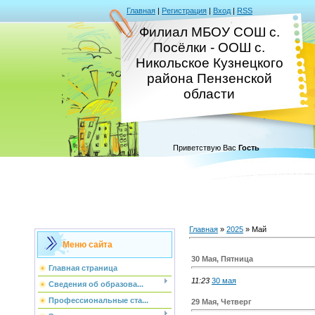
Главная
|
Регистрация
|
Вход
|
RSS
Филиал МБОУ СОШ с.
Посёлки - ООШ с.
Никольское Кузнецкого
района Пензенской
области
Приветствую Вас
Гость
Главная
»
2025
»
Май
Меню сайта
30 Мая, Пятница
Главная страница
11:23
30 мая
Сведения об образова...
Профессиональные ста...
29 Мая, Четверг