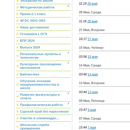
Экскурсия по школе
11:19
29 мая
Методическая работа
28 Мая, Среда
Прием в 1 класс
ФГОС НОО ОВЗ
11:16
28 мая
Наши достижения
27 Мая, Вторник
Готовимся к ОГЭ
16:17
27 мая
ВПР 2024
Выпуск 2024
15 Мая, Четверг
Региональные проекты и
03:56
15 мая
технологии
Культурное просвещение
14 Мая, Среда
школьников
03:46
14 мая
Библиотека
Обучение основам
13 Мая, Вторник
предпринимательства в
школе
03:44
13 мая
Развитие физкультуры и
спорта
09 Мая, Пятница
Профилактическая работа
15:47
9 мая
Сурский край без наркотиков!
Участие в олимпиадах...
07 Мая, Среда
Школьная служба
15:44
7 мая
примирения