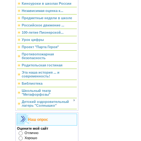
Киноуроки в школах России
Независимая оценка к...
Предметные недели в школе
Российское движение ...
100-летие Пионерской...
Урок цифры
Проект "Парта Героя"
Противопожарная
безопасность
Родительская гостиная
Эта наша история ... и
современность!
Библиотека
Школьный театр
"Метафорфозы"
Детский оздоровительный
лагерь "Солнышко"
Наш опрос
Оцените мой сайт
Отлично
Хорошо