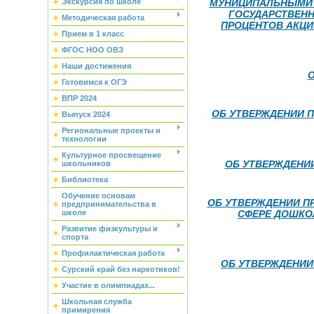
МУНИЦИПАЛЬНЫМИ 
Экскурсия по школе
ГОСУДАРСТВЕН
Методическая работа
ПРОЦЕНТОВ АКЦИ
Прием в 1 класс
ФГОС НОО ОВЗ
Наши достижения
Готовимся к ОГЭ
ВПР 2024
ОБ УТВЕРЖДЕНИИ 
Выпуск 2024
Региональные проекты и
технологии
Культурное просвещение
ОБ УТВЕРЖДЕНИ
школьников
Библиотека
Обучение основам
ОБ УТВЕРЖДЕНИИ П
предпринимательства в
СФЕРЕ ДОШКО
школе
Развитие физкультуры и
спорта
Профилактическая работа
ОБ УТВЕРЖДЕНИИ
Сурский край без наркотиков!
Участие в олимпиадах...
Школьная служба
примирения