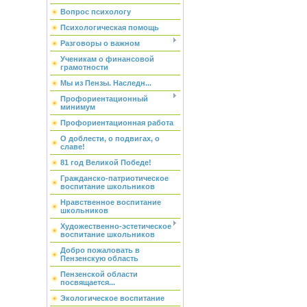
Вопрос психологу
Психологическая помощь
Разговоры о важном
Ученикам о финансовой
грамотности
Мы из Пензы. Наследн...
Профориентационный
минимум
Профориентационная работа
О доблести, о подвигах, о
славе!
81 год Великой Победе!
Гражданско-патриотическое
воспитание школьников
Нравственное воспитание
школьников
Художественно-эстетическое
воспитание школьников
Добро пожаловать в
Пензенскую область
Пензенской области
посвящается...
Экологическое воспитание