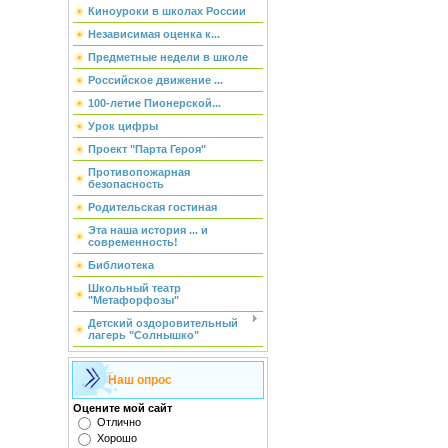
Киноуроки в школах России
Независимая оценка к...
Предметные недели в школе
Российское движение ...
100-летие Пионерской...
Урок цифры
Проект "Парта Героя"
Противопожарная
безопасность
Родительская гостиная
Эта наша история ... и
современность!
Библиотека
Школьный театр
"Метафорфозы"
Детский оздоровительный
лагерь "Солнышко"
Наш опрос
Оцените мой сайт
Отлично
Хорошо