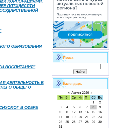
МИ КОРПОРАЦИЯМИ,
ЕЕ ПЯТИДЕСЯТИ
ГОСУДАРСТВЕННОЙ
"
НОГО ОБРАЗОВАНИЯ
Поиск
ТИ ВОСПИТАНИЯ"
АЯ ДЕЯТЕЛЬНОСТЬ В
Календарь
ДНЕГО ОБЩЕГО
«
Август 2026
»
Пн
Вт
Ср
Чт
Пт
Сб
Вс
1
2
СИХОЛОГ В СФЕРЕ
3
4
5
6
7
8
9
10
11
12
13
14
15
16
17
18
19
20
21
22
23
24
25
26
27
28
29
30
31