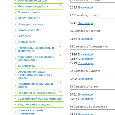
Экскурсия по школе
Методическая работа
01:23
25 сентября
Прием в 1 класс
27 Сентября, Четверг
ФГОС НОО ОВЗ
06:41
26 сентября
Наши достижения
Готовимся к ОГЭ
25 Сентября, Вторник
ВПР 2024
06:54
25 сентября
Выпуск 2024
24 Сентября, Понедельник
Региональные проекты и
технологии
03:28
22 сентября
Культурное просвещение
03:14
22 сентября
школьников
03:13
21 сентября
Библиотека
22 Сентября, Суббота
Обучение основам
предпринимательства в
школе
02:02
20 сентября
Развитие физкультуры и
20 Сентября, Четверг
спорта
Профилактическая работа
00:31
18 сентября
Сурский край без наркотиков!
00:24
17 сентября
Участие в олимпиадах...
16 Сентября, Воскресенье
Школьная служба
примирения
18:33
15 сентября