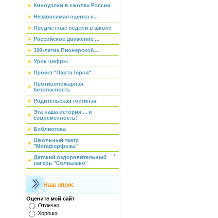
Киноуроки в школах России
Независимая оценка к...
Предметные недели в школе
Российское движение ...
100-летие Пионерской...
Урок цифры
Проект "Парта Героя"
Противопожарная
безопасность
Родительская гостиная
Эта наша история ... и
современность!
Библиотека
Школьный театр
"Метафорфозы"
Детский оздоровительный
лагерь "Солнышко"
Наш опрос
Оцените мой сайт
Отлично
Хорошо