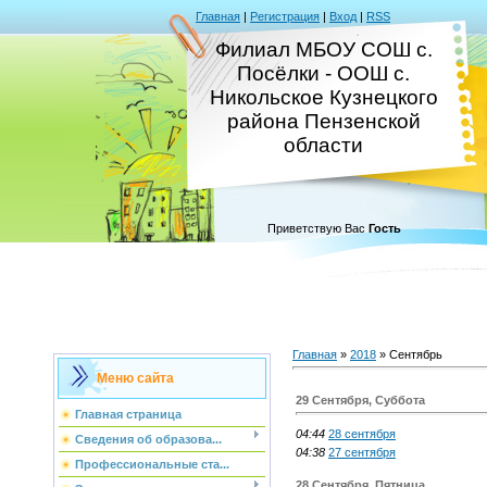
Главная
|
Регистрация
|
Вход
|
RSS
Филиал МБОУ СОШ с.
Посёлки - ООШ с.
Никольское Кузнецкого
района Пензенской
области
Приветствую Вас
Гость
Главная
»
2018
»
Сентябрь
Меню сайта
29 Сентября, Суббота
Главная страница
04:44
28 сентября
Сведения об образова...
04:38
27 сентября
Профессиональные ста...
28 Сентября, Пятница