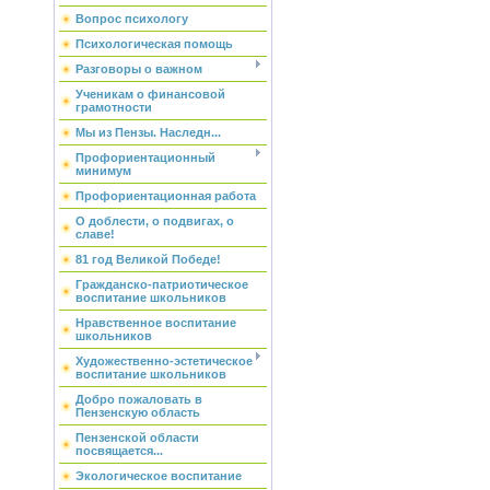
Вопрос психологу
Психологическая помощь
Разговоры о важном
Ученикам о финансовой
грамотности
Мы из Пензы. Наследн...
Профориентационный
минимум
Профориентационная работа
О доблести, о подвигах, о
славе!
81 год Великой Победе!
Гражданско-патриотическое
воспитание школьников
Нравственное воспитание
школьников
Художественно-эстетическое
воспитание школьников
Добро пожаловать в
Пензенскую область
Пензенской области
посвящается...
Экологическое воспитание