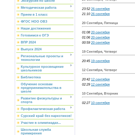
Экскурсия по школе
Методическая работа
23:52
26 сентября
21:10
26 сентября
Прием в 1 класс
ФГОС НОО ОВЗ
20 Сентября, Пятница
Наши достижения
01:08
20 сентября
Готовимся к ОГЭ
01:06
20 сентября
ВПР 2024
00:59
20 сентября
Выпуск 2024
19 Сентября, Четверг
Региональные проекты и
технологии
20:45
19 сентября
Культурное просвещение
12 Сентября, Четверг
школьников
Библиотека
20:42
12 сентября
Обучение основам
02:29
12 сентября
предпринимательства в
школе
10 Сентября, Вторник
Развитие физкультуры и
спорта
02:27
10 сентября
Профилактическая работа
Сурский край без наркотиков!
Участие в олимпиадах...
Школьная служба
примирения