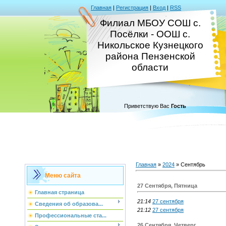
Главная
|
Регистрация
|
Вход
|
RSS
Филиал МБОУ СОШ с.
Посёлки - ООШ с.
Никольское Кузнецкого
района Пензенской
области
Приветствую Вас
Гость
Главная
»
2024
»
Сентябрь
Меню сайта
27 Сентября, Пятница
Главная страница
21:14
27 сентября
Сведения об образова...
21:12
27 сентября
Профессиональные ста...
26 Сентября, Четверг