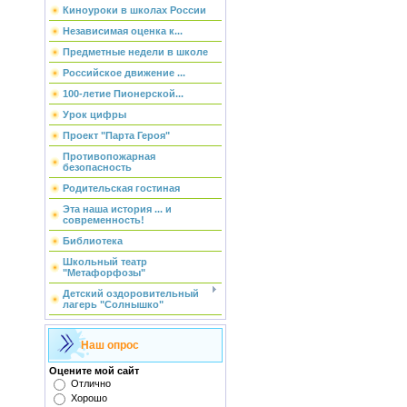
Киноуроки в школах России
Независимая оценка к...
Предметные недели в школе
Российское движение ...
100-летие Пионерской...
Урок цифры
Проект "Парта Героя"
Противопожарная
безопасность
Родительская гостиная
Эта наша история ... и
современность!
Библиотека
Школьный театр
"Метафорфозы"
Детский оздоровительный
лагерь "Солнышко"
Наш опрос
Оцените мой сайт
Отлично
Хорошо