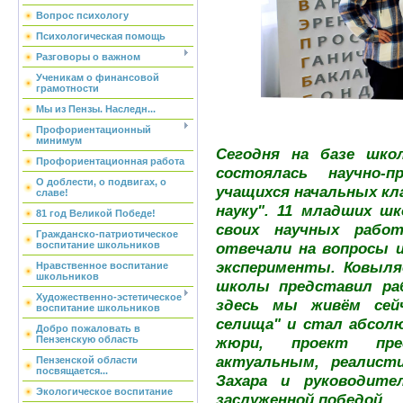
Вопрос психологу
Психологическая помощь
Разговоры о важном
Ученикам о финансовой
грамотности
Мы из Пензы. Наследн...
Профориентационный
минимум
Сегодня на базе шк
Профориентационная работа
состоялась научно-п
О доблести, о подвигах, о
учащихся начальных кл
славе!
науку". 11 младших ш
81 год Великой Победе!
своих научных рабо
Гражданско-патриотическое
воспитание школьников
отвечали на вопросы 
эксперименты. Ковыляе
Нравственное воспитание
школьников
школы представил ра
Художественно-эстетическое
здесь мы живём сейч
воспитание школьников
селища" и стал абсо
Добро пожаловать в
Пензенскую область
жюри, проект пре
актуальным, реалист
Пензенской области
посвящается...
Захара и руководите
Экологическое воспитание
заслуженной победой.