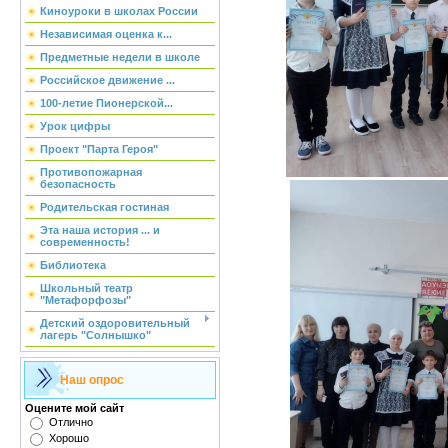
Киноуроки в школах России
Независимая оценка к...
Предметные недели в школе
Российское движение ...
100-летие Пионерской...
Урок цифры
Проект "Парта Героя"
Противопожарная
безопасность
Родительская гостиная
Эта наша история ... и
современность!
Библиотека
Школьный театр
"Метафорфозы"
Детский оздоровительный
лагерь "Солнышко"
Наш опрос
Оцените мой сайт
Отлично
Хорошо