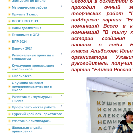
Сегодня в областной 
Экскурсия по школе
проходил очный эт
Методическая работа
творческих работ "
Прием в 1 класс
поддержке партии "Е
ФГОС НОО ОВЗ
номинаций Всего в к
Наши достижения
номинаций "В тылу к
Готовимся к ОГЭ
истории создания п
ВПР 2024
павшим в годы ВО
Выпуск 2024
класса Альбекова Ильн
Региональные проекты и
организатора Ужа
технологии
руководитель получи
Культурное просвещение
партии "Единая Россия"
школьников
Библиотека
Обучение основам
предпринимательства в
школе
Развитие физкультуры и
спорта
Профилактическая работа
Сурский край без наркотиков!
Участие в олимпиадах...
Школьная служба
примирения