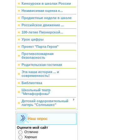
Киноуроки в школах России
Независимая оценка к...
Предметные недели в школе
Российское движение ...
100-летие Пионерской...
Урок цифры
Проект "Парта Героя"
Противопожарная
безопасность
Родительская гостиная
Эта наша история ... и
современность!
Библиотека
Школьный театр
"Метафорфозы"
Детский оздоровительный
лагерь "Солнышко"
Наш опрос
Оцените мой сайт
Отлично
Хорошо