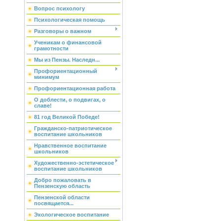
Вопрос психологу
Психологическая помощь
Разговоры о важном
Ученикам о финансовой
грамотности
Мы из Пензы. Наследн...
Профориентационный
минимум
Профориентационная работа
О доблести, о подвигах, о
славе!
81 год Великой Победе!
Гражданско-патриотическое
воспитание школьников
Нравственное воспитание
школьников
Художественно-эстетическое
воспитание школьников
Добро пожаловать в
Пензенскую область
Пензенской области
посвящается...
Экологическое воспитание