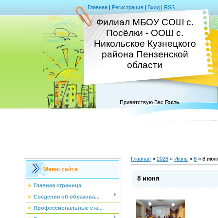
Главная
|
Регистрация
|
Вход
|
RSS
Филиал МБОУ СОШ с.
Посёлки - ООШ с.
Никольское Кузнецкого
района Пензенской
области
Приветствую Вас
Гость
Главная
»
2026
»
Июнь
»
8
» 8 июн
Меню сайта
8 июня
Главная страница
Сведения об образова...
Профессиональные ста...