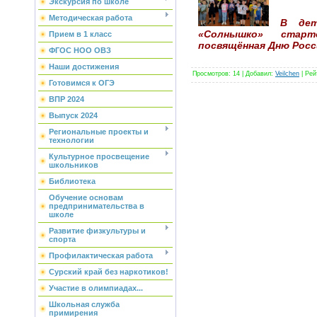
Экскурсия по школе
Методическая работа
В детс
«Солнышко» старт
Прием в 1 класс
посвящённая Дню Росс
ФГОС НОО ОВЗ
Наши достижения
Просмотров
:
14
|
Добавил
:
Veilchen
|
Рей
Готовимся к ОГЭ
ВПР 2024
Выпуск 2024
Региональные проекты и
технологии
Культурное просвещение
школьников
Библиотека
Обучение основам
предпринимательства в
школе
Развитие физкультуры и
спорта
Профилактическая работа
Сурский край без наркотиков!
Участие в олимпиадах...
Школьная служба
примирения