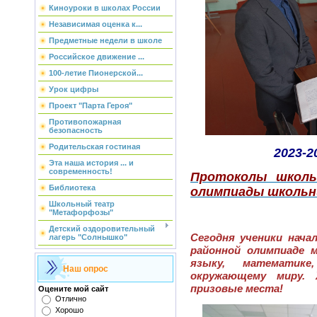
Киноуроки в школах России
Независимая оценка к...
Предметные недели в школе
Российское движение ...
100-летие Пионерской...
Урок цифры
Проект "Парта Героя"
Противопожарная
безопасность
Родительская гостиная
2023-2
Эта наша история ... и
современность!
Протоколы школь
Библиотека
олимпиады школьн
Школьный театр
"Метафорфозы"
Детский оздоровительный
Сегодня ученики нача
лагерь "Солнышко"
районной олимпиаде 
языку, математик
Наш опрос
окружающему миру. 
призовые места!
Оцените мой сайт
Отлично
Хорошо