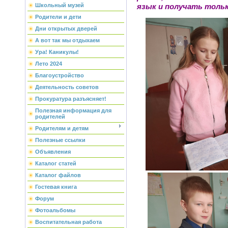
Школьный музей
язык и получать тольк
Родители и дети
Дни открытых дверей
А вот так мы отдыхаем
Ура! Каникулы!
Лето 2024
Благоустройство
Деятельность советов
Прокуратура разъясняет!
Полезная информация для
родителей
Родителям и детям
Полезные ссылки
Объявления
Каталог статей
Каталог файлов
Гостевая книга
Форум
Фотоальбомы
Воспитательная работа