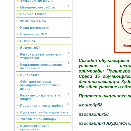
Экскурсия по школе
Методическая работа
Прием в 1 класс
ФГОС НОО ОВЗ
Наши достижения
Готовимся к ОГЭ
ВПР 2024
Выпуск 2024
Региональные проекты и
технологии
Сегодня обучающиеся 
Культурное просвещение
участие в школь
школьников
олимпиады "Культура
Библиотека
Среди 15 обучающихс
девятиклассницы Кудя
Обучение основам
предпринимательства в
Их ждет участие в обл
школе
Протокол школьного э
Развитие физкультуры и
спорта
#минобр58
Профилактическая работа
Сурский край без наркотиков!
#госпаблик58
Участие в олимпиадах...
#госпабликГАУДОМФТ
Школьная служба
примирения