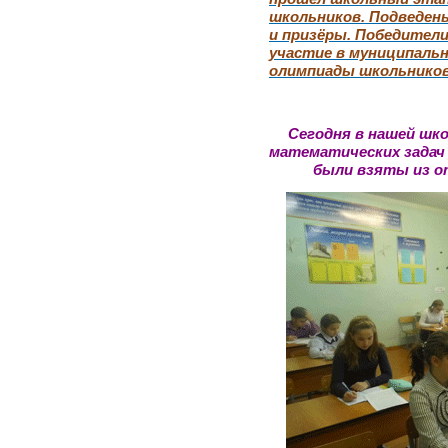
школьников. Подведен
и призёры. Победител
участие в муниципаль
олимпиады школьников
С
егодня в нашей шк
математических задач д
были взяты из о