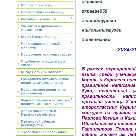
#краевед
Вопрос психологу
#краевед58
Психологическая помощь
Разговоры о важном
#юныйтурист
Ученикам о финансовой
#школьныемузеи
грамотности
Мы из Пензы. Наследн...
#отечество
Профориентационный
минимум
2024-2
Профориентационная работа
О доблести, о подвигах, о
славе!
В рамках мероприяти
81 год Великой Победе!
языка среди ученико
Гражданско-патриотическое
Король и Королева пи
воспитание школьников
правильное написани
Нравственное воспитание
букв, правильный у
школьников
правильность напи
Художественно-эстетическое
признана ученица 3 кл
воспитание школьников
второклассник Курыш
Добро пожаловать в
конкурсе на лучший п
Пензенскую область
Павлова Ксения и Кики
Пензенской области
Обладателями третье
посвящается...
Гаврилятова Полина 
Экологическое воспитание
ребят, желаем им лю