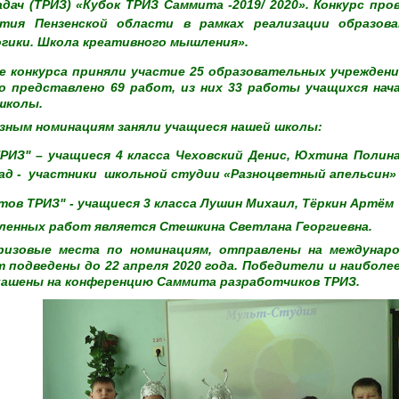
дач (ТРИЗ) «Кубок ТРИЗ Саммита -2019/ 2020». Конкурс п
ития Пензенской области в рамках реализации образов
огики. Школа креативного мышления».
е конкурса приняли участие 25 образовательных учреждени
 представлено 69 работ, из них 33 работы учащихся нача
 школы.
азным номинациям заняли учащиеся нашей школы:
ТРИЗ" – учащиеся 4 класса Чеховский Денис, Юхтина Полин
д - участники школьной студии «Разноцветный апельсин»
тов ТРИЗ" - учащиеся 3 класса Лушин Михаил, Тёркин Артём
енных работ является Стешкина Светлана Георгиевна.
ризовые места по номинациям, отправлены на междунаро
т подведены до 22 апреля 2020 года. Победители и наиболе
лашены на конференцию Саммита разработчиков ТРИЗ.