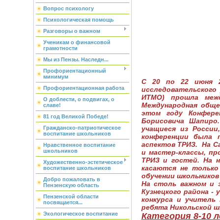
Вопрос психологу
Психологическая помощь
Разговоры о важном
Ученикам о финансовой
грамотности
Мы из Пензы. Наследн...
Профориентационный
минимум
С 20 по 22 июня 2
Профориентационная работа
исследовательского
ИТМО) прошла межд
О доблести, о подвигах, о
Международная обще
славе!
этом году Конфере
81 год Великой Победе!
Борисовича Шапиро
учащиеся из России
Гражданско-патриотическое
воспитание школьников
конференции была 
аспектов ТРИЗ. На С
Нравственное воспитание
школьников
и мастер-классы, пр
ТРИЗ и гостей. На 
Художественно-эстетическое
касаются не только 
воспитание школьников
обучении школьников
Добро пожаловать в
На столь важном и 
Пензенскую область
Кузнецкого района - 
Пензенской области
конкурса и учитель
посвящается...
ребята Никольской ш
Экологическое воспитание
Категория 8-10 