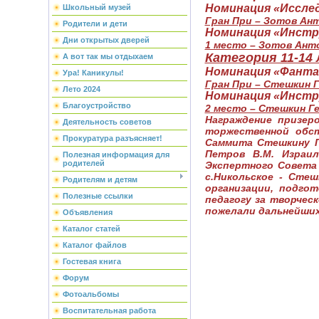
Номинация «Исслед
Школьный музей
Гран При – Зотов Ант
Родители и дети
Номинация «Инст
Дни открытых дверей
1 место – Зотов Ант
Категория 11-14
А вот так мы отдыхаем
Номинация «Фант
Ура! Каникулы!
Гран При – Стешкин 
Лето 2024
Номинация «Инстр
Благоустройство
2 место – Стешкин Г
Награждение призер
Деятельность советов
торжественной обс
Прокуратура разъясняет!
Саммита Стешкину Г
Петров В.М. Израи
Полезная информация для
родителей
Экспертного Совета
с.Никольское - Сте
Родителям и детям
организации, подго
Полезные ссылки
педагогу за творчес
пожелали дальнейших
Объявления
Каталог статей
Каталог файлов
Гостевая книга
Форум
Фотоальбомы
Воспитательная работа