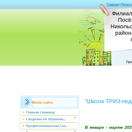
Главная
|
Регист
Филиал
Посё
Никольс
район
При
"Школа ТРИЗ-педа
Меню сайта
Главная страница
Сведения об образова...
Профессиональные ста...
В январе - марте 20