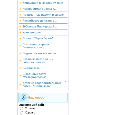
Киноуроки в школах России
Независимая оценка к...
Предметные недели в школе
Российское движение ...
100-летие Пионерской...
Урок цифры
Проект "Парта Героя"
Противопожарная
безопасность
Родительская гостиная
Эта наша история ... и
современность!
Библиотека
Школьный театр
"Метафорфозы"
Детский оздоровительный
лагерь "Солнышко"
Наш опрос
Оцените мой сайт
Отлично
Хорошо