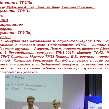
ования в ТРИЗ»
он, Кудякова Алина, Савкина Анна, Елискин Ярослав
рументы ТРИЗ»
он
 лет
азирование»
Георгий
ументы ТРИЗ»,
еоргий
ов конкурса для школьников и студентов «Кубок ТРИЗ С
тановке в актовом зале Университета ИТМО. Диплом 
еоргию вручали - Амнуэль Павел, писатель-фантаст (Изра
ль ) Руководитель конкурса ТРИЗ-2017, Мастер ТРИЗ, 
 ТРИЗ-Саммита, Мастер ТРИЗ Петров В.М. вручили пре
шкиной Светлане Георгиевне благодарственное письмо за
товке участников и победителей конкурса и выразили с
кое отношение к своей работе, энтузиазм, открытость и
 творческих успехов.