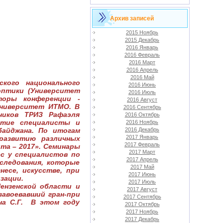
Архив записей
2015 Ноябрь
2015 Декабрь
2016 Январь
2016 Февраль
2016 Март
2016 Апрель
2016 Май
кого национального
2016 Июнь
оптики (Университет
2016 Июль
торы конференции -
2016 Август
Университет ИТМО. В
2016 Сентябрь
ников ТРИЗ Рафаэля
2016 Октябрь
стие специалисты и
2016 Ноябрь
байджана. По итогам
2016 Декабрь
2017 Январь
развитию различных
2017 Февраль
та – 2017». Семинары
2017 Март
ес у специалистов по
2017 Апрель
следования, которые
2017 Май
несе, искусстве, при
2017 Июнь
изации.
2017 Июль
ензенской области и
2017 Август
 завоевавший гран-при
2017 Сентябрь
на С.Г. В этом году
2017 Октябрь
2017 Ноябрь
2017 Декабрь