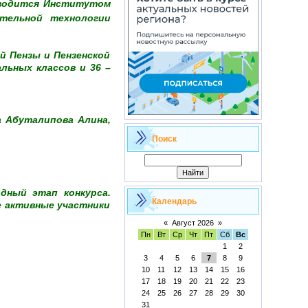
роводится Институтом
ательной технологии
й Пензы и Пензенской
льных классов и 36 –
а Абуталипова Алина,
Поиск
дный этап конкурса.
Календарь
е активные участники
«
Август 2026
»
Пн
Вт
Ср
Чт
Пт
Сб
Вс
1
2
3
4
5
6
7
8
9
10
11
12
13
14
15
16
17
18
19
20
21
22
23
24
25
26
27
28
29
30
31