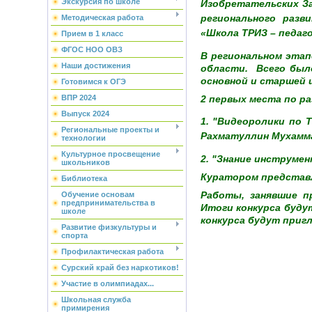
Экскурсия по школе
Изобретательских За
регионального разв
Методическая работа
«Школа ТРИЗ – педаг
Прием в 1 класс
ФГОС НОО ОВЗ
В региональном этап
Наши достижения
области. Всего было
основной и старшей
Готовимся к ОГЭ
2 первых места по р
ВПР 2024
Выпуск 2024
1. "Видеоролики по 
Региональные проекты и
Рахматуллин Мухамма
технологии
Культурное просвещение
2. "Знание инструмен
школьников
Куратором представл
Библиотека
Работы, занявшие п
Обучение основам
предпринимательства в
Итоги конкурса буду
школе
конкурса будут приг
Развитие физкультуры и
спорта
Профилактическая работа
Сурский край без наркотиков!
Участие в олимпиадах...
Школьная служба
примирения