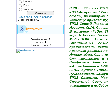
Неплохо
Плохо
С 20 по 22 июня 201
Ужасно
«ЛЭТИ» прошел 12-й 
столы, на которых 
Результаты
|
Архив опросов
Саммиту прислал жу
Всего ответов:
67
ТРИЗ Сергей Яковенк
Израиля, США, Литвы
Статистика
В конкурсе «Кубок 
города России. На м
МБОУ ООШ с. Никольс
Онлайн всего:
1
Гостей:
1
Стешкина С.Г. 22 и
Пользователей:
0
представлены докл
практике решения пе
Именно здесь были п
для школьников и 
Салфетник Алексан
«Исследования в ТРИ
2016». Кудяков Эми
Руководитель конку
ТРИЗ Саммита, Мас
Стешкиной Светлан
участников и победи