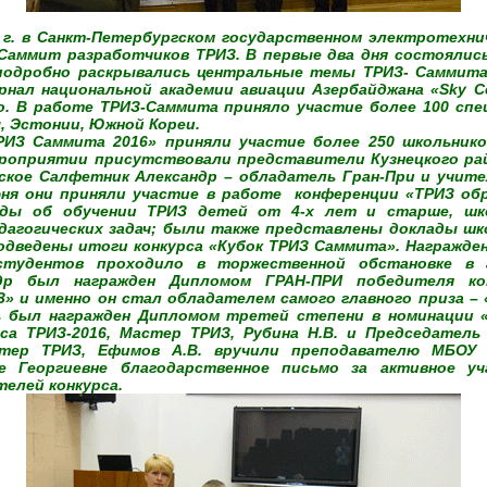
6 г. в Санкт-Петербургском государственном электротехн
Саммит разработчиков ТРИЗ. В первые два дня состоялис
подробно раскрывались центральные темы ТРИЗ- Саммита
рнал национальной академии авиации Азербайджана «Sky С
о. В работе ТРИЗ-Саммита приняло участие более 100 спе
, Эстонии, Южной Кореи.
ТРИЗ Саммита 2016» приняли участие более 250 школьнико
ероприятии присутствовали представители Кузнецкого райо
кое Салфетник Александр – обладатель Гран-При и учите
юня они приняли участие в работе конференции «ТРИЗ обр
ады об обучении ТРИЗ детей от 4-х лет и старше, шко
дагогических задач; были также представлены доклады шко
одведены итоги конкурса «Кубок ТРИЗ Саммита». Награжден
студентов проходило в торжественной обстановке в 
др был награжден Дипломом ГРАН-ПРИ победителя ко
З» и именно он стал обладателем самого главного приза –
ль был награжден Дипломом третей степени в номинации 
рса ТРИЗ-2016, Мастер ТРИЗ, Рубина Н.В. и Председатель
тер ТРИЗ, Ефимов А.В. вручили преподавателю МБОУ 
е Георгиевне благодарственное письмо за активное уч
телей конкурса.