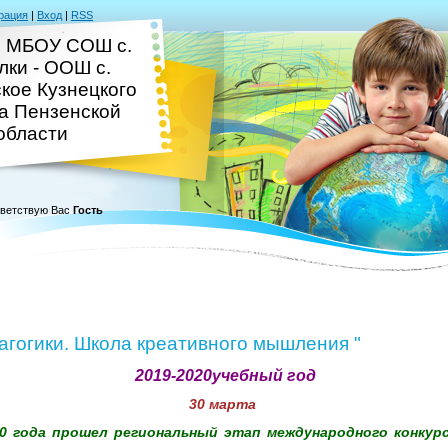
рация
|
Вход
|
RSS
 МБОУ СОШ с.
лки - ООШ с.
кое Кузнецкого
а Пензенской
области
ветствую Вас
Гость
гогики. Школа креативного мышления "
2019-2020учебный год
30 марта
20 года прошел региональный этап международного конкур