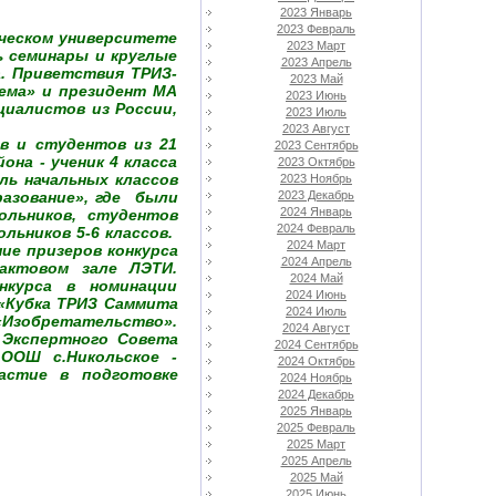
2023 Январь
2023 Февраль
ическом университете
2023 Март
ь семинары и круглые
2023 Апрель
. Приветствия ТРИЗ-
2023 Май
ема» и президент МА
2023 Июнь
циалистов из России,
2023 Июль
2023 Август
в и студентов из 21
2023 Сентябрь
на - ученик 4 класса
2023 Октябрь
ль начальных классов
2023 Ноябрь
азование», где были
2023 Декабрь
2024 Январь
льников, студентов
2024 Февраль
льников 5-6 классов.
2024 Март
ие призеров конкурса
2024 Апрель
актовом зале ЛЭТИ.
2024 Май
нкурса в номинации
2024 Июнь
 «Кубка ТРИЗ Саммита
2024 Июль
«Изобретательство».
2024 Август
 Экспертного Совета
2024 Сентябрь
ООШ с.Никольское -
2024 Октябрь
астие в подготовке
2024 Ноябрь
2024 Декабрь
2025 Январь
2025 Февраль
2025 Март
2025 Апрель
2025 Май
2025 Июнь