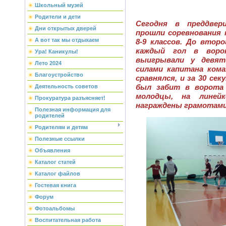
Школьный музей
Родители и дети
Сегодня в преддвер
Дни открытых дверей
прошли соревнования 
А вот так мы отдыхаем
8-9 классов. До втор
каждый гол в ворот
Ура! Каникулы!
выигрывали у девяти
Лето 2024
силами капитана кома
Благоустройство
сравнялся, и за 30 се
был забит в ворота 
Деятельность советов
молодцы, на линей
Прокуратура разъясняет!
награждены грамотами
Полезная информация для
родителей
Родителям и детям
Полезные ссылки
Объявления
Каталог статей
Каталог файлов
Гостевая книга
Форум
Фотоальбомы
Воспитательная работа