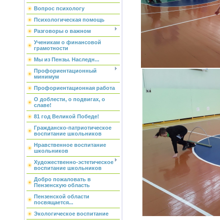
Вопрос психологу
Психологическая помощь
Разговоры о важном
Ученикам о финансовой
грамотности
Мы из Пензы. Наследн...
Профориентационный
минимум
Профориентационная работа
О доблести, о подвигах, о
славе!
81 год Великой Победе!
Гражданско-патриотическое
воспитание школьников
Нравственное воспитание
школьников
Художественно-эстетическое
воспитание школьников
Добро пожаловать в
Пензенскую область
Пензенской области
посвящается...
Экологическое воспитание