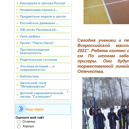
Киноуроки в школах России
Независимая оценка к...
Предметные недели в школе
Российское движение ...
100-летие Пионерской...
Урок цифры
Сегодня ученики и п
Проект "Парта Героя"
Всероссийской мас
Противопожарная
2021". Ребята охотно 
безопасность
км. По итогам забе
Родительская гостиная
призеры. Они буду
торжественной линей
Эта наша история ... и
современность!
Отечества.
Библиотека
Школьный театр
"Метафорфозы"
Детский оздоровительный
лагерь "Солнышко"
Наш опрос
Оцените мой сайт
Отлично
Хорошо