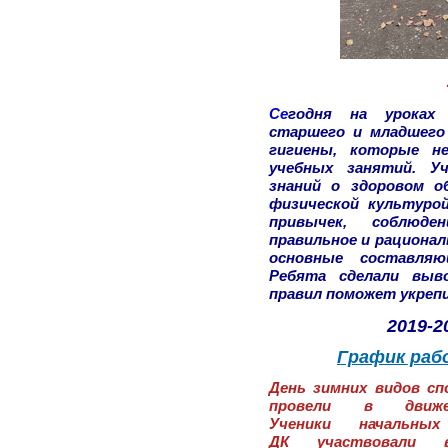
Се
годня на уроках
старшего и младшего 
гигиены, которые н
учебных занятий. Уч
знаний о здоровом о
физической культуро
привычек, соблюде
правильное и рационал
основные составляю
Ребята сделали выв
правил поможет укрепи
2019-2
График ра
День зимних видов с
провели в движ
Ученики начальн
ДК участвовали 