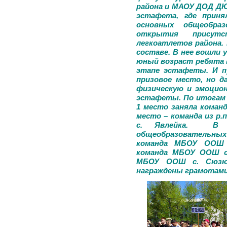
района и МАОУ ДОД ДЮ
эстафета, где приня
основных общеобра
открытия присут
легкоатлетов района.
составе. В нее вошли 
юный возраст ребята 
этапе эстафеты. И п
призовое место, но д
физическую и эмоцион
эстафеты. По итогам 
1 место заняла коман
место – команда из р.
с. Явлейка. В э
общеобразовательн
команда МБОУ ООШ с
команда МБОУ ООШ с.
МБОУ ООШ с. Сюзюм
награждены грамотами 