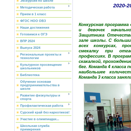
Экскурсия по школе
2020-2
Методическая работа
Прием в 1 класс
ФГОС НОО ОВЗ
Конкурсная программа «
Наши достижения
и девочек начальн
Защитника Отечества
Готовимся к ОГЭ
зале школы. С больш
ВПР 2024
всех конкурсах, пр
Выпуск 2024
смекалку при отга
Региональные проекты и
профессиях. В програ
технологии
скакалкой, прохождени
Культурное просвещение
бег. Команда 4 класса 
школьников
наибольшее количес
Библиотека
Команда 3 класса заня
Обучение основам
предпринимательства в
школе
Развитие физкультуры и
спорта
Профилактическая работа
Сурский край без наркотиков!
Участие в олимпиадах...
Школьная служба
примирения