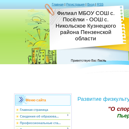
Главная
|
Регистрация
|
Вход
|
RSS
Филиал МБОУ СОШ с.
Посёлки - ООШ с.
Никольское Кузнецкого
района Пензенской
области
Приветствую Вас
Гость
Развитие физкульт
Меню сайта
"О спо
Главная страница
Пье
Сведения об образова...
Профессиональные ста...