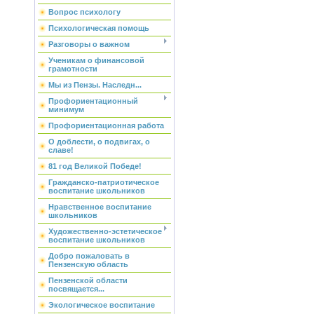
Вопрос психологу
Психологическая помощь
Разговоры о важном
Ученикам о финансовой
грамотности
Мы из Пензы. Наследн...
Профориентационный
минимум
Профориентационная работа
О доблести, о подвигах, о
славе!
81 год Великой Победе!
Гражданско-патриотическое
воспитание школьников
Нравственное воспитание
школьников
Художественно-эстетическое
воспитание школьников
Добро пожаловать в
Пензенскую область
Пензенской области
посвящается...
Экологическое воспитание