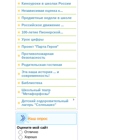
Киноуроки в школах России
Независимая оценка к...
Предметные недели в школе
Российское движение ...
100-летие Пионерской...
Урок цифры
Проект "Парта Героя"
Противопожарная
безопасность
Родительская гостиная
Эта наша история ... и
современность!
Библиотека
Школьный театр
"Метафорфозы"
Детский оздоровительный
лагерь "Солнышко"
Наш опрос
Оцените мой сайт
Отлично
Хорошо