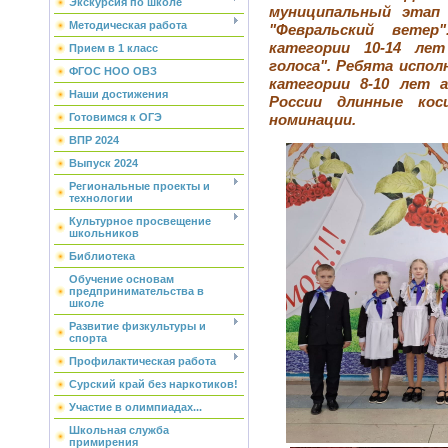
Экскурсия по школе
муниципальный этап 
Методическая работа
"Февральский вете
категории 10-14 лет
Прием в 1 класс
голоса". Ребята испол
ФГОС НОО ОВЗ
категории 8-10 лет 
Наши достижения
России длинные кос
Готовимся к ОГЭ
номинации.
ВПР 2024
Выпуск 2024
Региональные проекты и
технологии
Культурное просвещение
школьников
Библиотека
Обучение основам
предпринимательства в
школе
Развитие физкультуры и
спорта
Профилактическая работа
Сурский край без наркотиков!
Участие в олимпиадах...
Школьная служба
примирения