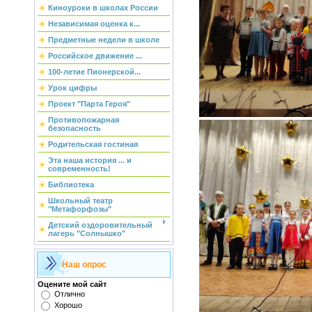
Киноуроки в школах России
Независимая оценка к...
Предметные недели в школе
Российское движение ...
100-летие Пионерской...
Урок цифры
Проект "Парта Героя"
Противопожарная
безопасность
Родительская гостиная
Эта наша история ... и
современность!
Библиотека
Школьный театр
"Метафорфозы"
Детский оздоровительный
лагерь "Солнышко"
Наш опрос
Оцените мой сайт
Отлично
Хорошо