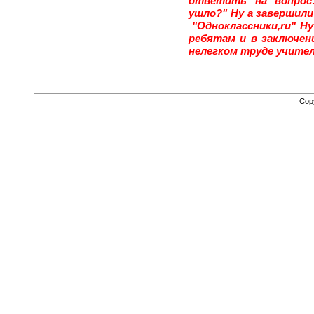
ответить на вопрос
ушло?" Ну а завершили 
"Одноклассники,ru" Ну
ребятам и в заключен
нелегком труде учител
Cop