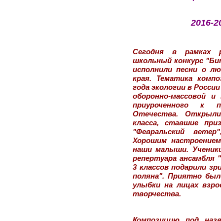
2016-2
Сегодня в рамках р
школьный конкурс "Би
исполнили песни о лю
края. Тематика комп
года экологии в Росси
оборонно-массовой и
приуроченного к п
Отечества. Открыл
класса, ставшие при
"Февральский ветер"
Хорошим настроением
наши малыши. Ученики
репертуара ансамбля "
3 классов подарили зр
поляна". Приятно был
улыбки на лицах взро
творчества.
Композицию под назв