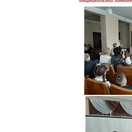
общешкольной линейке