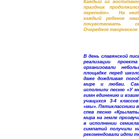
Каждый из воспитанн
праздник продолжилс
перепоёт». На необ
каждый ребенок наш
почувствовать 
Очередное творческое д
В день славянской пис
реализации проект
организовали небол
площадке перед школ
даже дождливая погод
мире и любви. Сам
исполнили песню «У мо
гимн единению и взаим
учащихся 3-4 классо
«мы». Пятиклассники в
спев песню «Крылаты
мира на земле прозвуч
в исполнении семикла
симпатий получили н
рекомендовали идти т