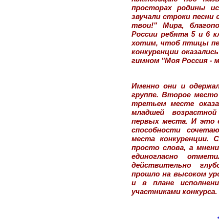
просторах родины ис
звучали строки песни 
твои!" Мира, благоп
России ребята 5 и 6 к
хотим, чтоб птицы пел
конкуренции оказались
гимном "Моя Россия - 
Именно они и одержа
группе. Второе место 
третьем месте оказа
младшей возрастной
первых места. И это с
способности сочета
места конкуренции. 
просто слова, а мнен
единогласно отмет
действительно глуб
прошло на высоком уро
и в плане исполнени
участниками конкурса.