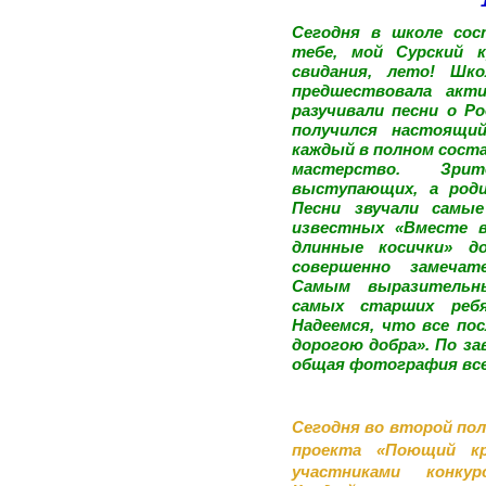
Сегодня в школе сос
тебе, мой Сурский к
свидания, лето! Шко
предшествовала акти
разучивали песни о Ро
получился настоящий
каждый в полном соста
мастерство. Зри
выступающих, а роди
Песни звучали самы
известных «Вместе в
длинные косички» д
совершенно замечат
Самым выразительн
самых старших ребя
Надеемся, что все по
дорогою добра». По за
общая фотография все
Сегодня во второй по
проекта «Поющий 
участниками конкур