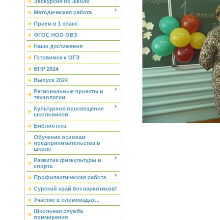
Экскурсия по школе
Методическая работа
Прием в 1 класс
ФГОС НОО ОВЗ
Наши достижения
Готовимся к ОГЭ
ВПР 2024
Выпуск 2024
Региональные проекты и
технологии
Культурное просвещение
школьников
Библиотека
Обучение основам
предпринимательства в
школе
Развитие физкультуры и
спорта
Профилактическая работа
Сурский край без наркотиков!
Участие в олимпиадах...
Школьная служба
примирения