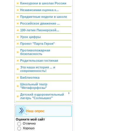
Киноуроки в школах России
Независимая оценка к...
Предметные недели в школе
Российское движение ...
100-летие Пионерской...
Урок цифры
Проект "Парта Героя"
Противопожарная
безопасность
Родительская гостиная
Эта наша история ... и
современность!
Библиотека
Школьный театр
"Метафорфозы"
Детский оздоровительный
лагерь "Солнышко"
Наш опрос
Оцените мой сайт
Отлично
Хорошо