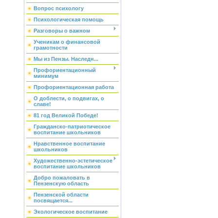
Вопрос психологу
Психологическая помощь
Разговоры о важном
Ученикам о финансовой
грамотности
Мы из Пензы. Наследн...
Профориентационный
минимум
Профориентационная работа
О доблести, о подвигах, о
славе!
81 год Великой Победе!
Гражданско-патриотическое
воспитание школьников
Нравственное воспитание
школьников
Художественно-эстетическое
воспитание школьников
Добро пожаловать в
Пензенскую область
Пензенской области
посвящается...
Экологическое воспитание