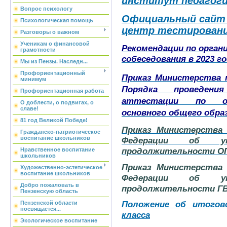
институт педагоги
Вопрос психологу
Официальный сайт
Психологическая помощь
центр тестирован
Разговоры о важном
Ученикам о финансовой
Рекомендации по орган
грамотности
собеседования в 2023 г
Мы из Пензы. Наследн...
Профориентационный
Приказ Министерства 
минимум
Порядка проведени
Профориентационная работа
аттестации по об
О доблести, о подвигах, о
славе!
основного общего обра
81 год Великой Победе!
Приказ Министерства 
Гражданско-патриотическое
воспитание школьников
Федерации об ут
продолжительности О
Нравственное воспитание
школьников
Приказ Министерства 
Художественно-эстетическое
воспитание школьников
Федерации об ут
Добро пожаловать в
продолжительности ГВ
Пензенскую область
Положение об итогов
Пензенской области
посвящается...
класса
Экологическое воспитание