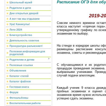
Расписание ОГЭ для об
Школьный музей
Родители и дети
Дни открытых дверей
2019-2
А вот так мы отдыхаем
Совсем немного времени остает
Ура! Каникулы!
класса наступит «горячая пора»
утвержденному графику по осно
Лето 2024
экзаменам по выбору.
Благоустройство
Деятельность советов
На стенде в коридоре школы офо
Прокуратура разъясняет!
размещены расписание консул
Полезная информация для
экзамена, советы и рекомендации 
родителей
Родителям и детям
С обучающимися и их родител
Полезные ссылки
процедуре проведения экзамена.
Объявления
выбранными учениками. Провед
случай подачи апелляции.
Каталог статей
Каталог файлов
Гостевая книга
Каждый ученик 9 класса дважды
пробных экзаменах и оценил 
Форум
экзаменов время нужно использов
Фотоальбомы
успешно сдать экзамены.
Воспитательная работа