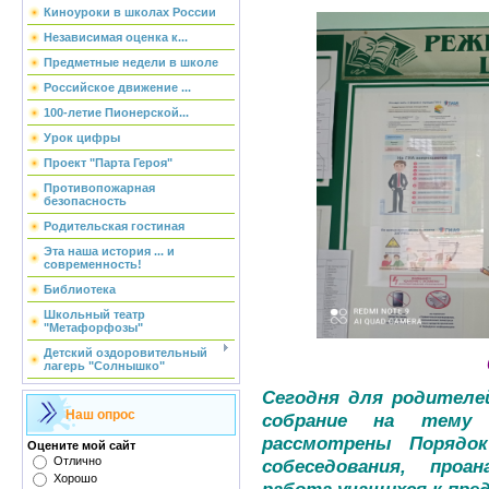
Киноуроки в школах России
Независимая оценка к...
Предметные недели в школе
Российское движение ...
100-летие Пионерской...
Урок цифры
Проект "Парта Героя"
Противопожарная
безопасность
Родительская гостиная
Эта наша история ... и
современность!
Библиотека
Школьный театр
"Метафорфозы"
Детский оздоровительный
лагерь "Солнышко"
Сегодня для родителе
Наш опрос
собрание на тему
рассмотрены Порядок
Оцените мой сайт
Отлично
собеседования, проа
Хорошо