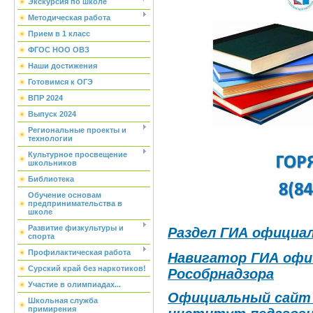
Экскурсия по школе
Методическая работа
Прием в 1 класс
ФГОС НОО ОВЗ
Наши достижения
Готовимся к ОГЭ
ВПР 2024
Выпуск 2024
Региональные проекты и
технологии
Культурное просвещение
школьников
Библиотека
Обучение основам
предпринимательства в
школе
Развитие физкультуры и
Раздел ГИА официа
спорта
Профилактическая работа
Навигатор ГИА офи
Сурский край без наркотиков!
Рособрнадзора
Участие в олимпиадах...
Официальный сайт
Школьная служба
примирения