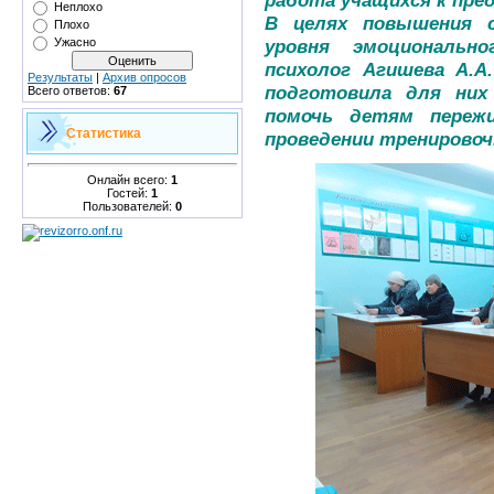
работа учащихся к пр
Неплохо
В целях повышения с
Плохо
Ужасно
уровня эмоциональн
психолог Агишева А.А
Результаты
|
Архив опросов
подготовила для них
Всего ответов:
67
помочь детям переж
Статистика
проведении тренировоч
Онлайн всего:
1
Гостей:
1
Пользователей:
0